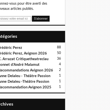
nnez-vous pour être averti des
veaux articles publiés.
Catégories
88
rédéric Perez
50
rédéric Perez, Avignon 2026
36
. Arrazat Critiquetheatreclau
4
onnet d'André Malamut
2
ecommandations Avignon 2026
1
nne Delaleu - Théâtre Passion
1
nne Delaleu -Théâtre Passion
1
Recommandation Avignon 2025
Archives