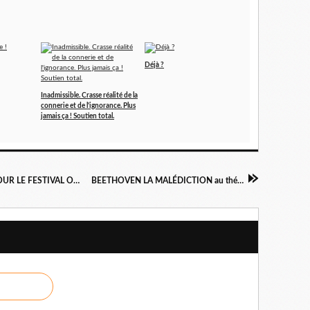
Déjà ?
Inadmissible. Crasse réalité de la
connerie et de l'ignorance. Plus
jamais ça ! Soutien total.
LES SPECTACLES QUE JE RECOMMANDE POUR LE FESTIVAL OFF AVIGNON 2024
BEETHOVEN LA MALÉDICTION au théâtre La Scala