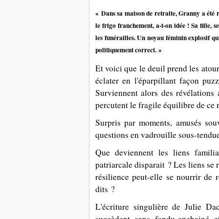
«
Dans sa maison de retraite, Granny a été r
le frigo franchement, a-t-on idée ! Sa fille, 
les funérailles. Un noyau féminin explosif qui
politiquement correct. »
Et voici que le deuil prend les atou
éclater en l'éparpillant façon pu
Surviennent alors des révélations
percutent le fragile équilibre de ce
Surpris par moments, amusés souv
questions en vadrouille sous-tendues
Que deviennent les liens famili
patriarcale disparait ? Les liens se
résilience peut-elle se nourrir de 
dits ?
L'écriture singulière de Julie Da
succèdent sans fondu-enchainé 