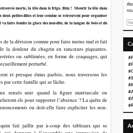
Abo
etrouvée morte, la tête dans le frigo. Bim ! Mourir la tête dans
nou
ses deux petites-filles et leur cousine se retrouvent pour organiser
 va faire fondre la glace des non-dits, de la langue de bois et du
E
m
a
rs de la dérision comme pour faire moins mal et fait
i
zzle la douleur du chagrin en rancœurs piquantes.
l
 avérées ou sublimées, en forme de craquages, qui
#F
 recueillement perturbé.
#F
#C
ent et presque émus parfois, nous traversons les
#S
 par cette famille qui se lâche.
#R
aux sensés unir quand la figure matriarcale ou
#A
 relieront-ils pour supporter l’absence ? La quête de
#A
#
renoncements ou doit-elle faire expliciter les non-
cquin fait jaillir par à-coup des tableaux qui se
et qui donnent à l’ensemble une impression de