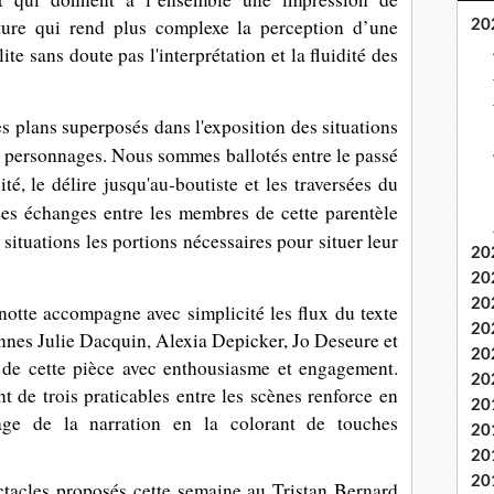
iture qui rend plus complexe la perception d’une
20
lite sans doute pas l'interprétation et la fluidité des
 plans superposés dans l'exposition des situations
e personnages. Nous sommes ballotés entre le passé
ité, le délire jusqu'au-boutiste et les traversées du
es échanges entre les membres de cette parentèle
 situations les portions nécessaires pour situer leur
20
20
20
rnotte accompagne avec simplicité les flux du texte
20
ennes Julie Dacquin, Alexia Depicker, Jo Deseure et
20
 de cette pièce avec enthousiasme et engagement.
20
t de trois praticables entre les scènes renforce en
20
hage de la narration en la colorant de touches
20
20
20
ctacles proposés cette semaine au Tristan Bernard