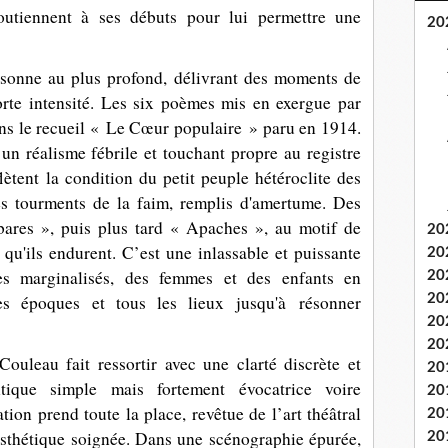
outiennent à ses débuts pour lui permettre une
20
résonne au plus profond, délivrant des moments de
orte intensité. Les six poèmes mis en exergue par
ns le recueil « Le Cœur populaire » paru en 1914.
un réalisme fébrile et touchant propre au registre
flètent la condition du petit peuple hétéroclite des
es tourments de la faim, remplis d'amertume. Des
ares », puis plus tard « Apaches », au motif de
20
 qu'ils endurent. C’est une inlassable et puissante
20
es marginalisés, des femmes et des enfants en
20
 les époques et tous les lieux jusqu'à résonner
20
20
20
uleau fait ressortir avec une clarté discrète et
20
ntique simple mais fortement évocatrice voire
20
tion prend toute la place, revêtue de l’art théâtral
20
esthétique soignée. Dans une scénographie épurée,
20