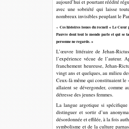
aujourd’hui et pourtant réédité rég
avec une sobriété qui laisse tout
nombreux invisibles peuplant le Par
Ces histoires issues du recueil « Le Cœur 
«
Pauvre dont tout le monde parle et qui se t
personne ne regarde. »
L’œuvre littéraire de Jehan-Rictu
l’expérience vécue de l’auteur. 
franchement heureuse, Jehan-Ric
vingt ans et quelques, au milieu de
Ceux-là même qui constituaient le «
allaient se dévergonder, comme au
détresse des jeunes femmes.
La langue argotique si spécifique 
distinguer et sortir d’un anonymat
désordonnée et effilée, à la fois aut
symbolisme et de la culture parnas