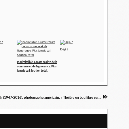
Déjà ?
Inadmissible. Crasse réalité de la
connerie et de l'ignorance. Plus
jamais ça ! Soutien total.
Rodney Lewis Smith (1947-2016), photographe américain. « Théière en équilibre sur la tête de Zoé au manoir du Fardeau », photographie, 2006.