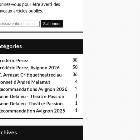
nnez-vous pour être averti des
veaux articles publiés.
Catégories
88
rédéric Perez
50
rédéric Perez, Avignon 2026
36
. Arrazat Critiquetheatreclau
4
onnet d'André Malamut
2
ecommandations Avignon 2026
1
nne Delaleu - Théâtre Passion
1
nne Delaleu -Théâtre Passion
1
Recommandation Avignon 2025
Archives