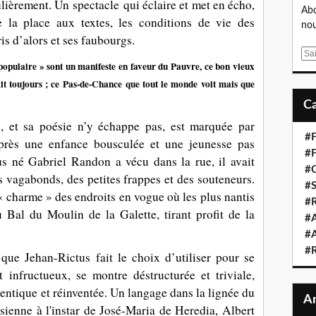
ulièrement. Un spectacle qui éclaire et met en écho,
Abo
e la place aux textes, les conditions de vie des
nou
is d’alors et ses faubourgs.
E
populaire » sont un manifeste en faveur du Pauvre, ce bon vieux
m
ait toujours ; ce Pas-de-Chance que tout le monde voit mais que
a
i
l
s, et sa poésie n’y échappe pas, est marquée par
#F
Après une enfance bousculée et une jeunesse pas
#F
tus né
Gabriel Randon a vécu dans la rue, il avait
#C
s vagabonds, des petites frappes et des souteneurs.
#S
 charme » des endroits en vogue où les plus nantis
#R
 Bal du Moulin de la Galette, tirant profit de la
#A
#A
#
que Jehan-Rictus fait le choix d’utiliser pour se
 infructueux, se montre déstructurée et triviale,
hentique et réinventée. Un l
angage dans la lignée du
sienne à l'instar de José-Maria de Heredia, Albert