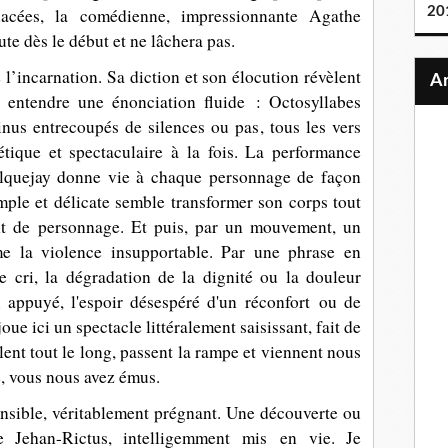
acées, la comédienne, impressionnante Agathe
20
ute dès le début et ne lâchera pas.
 l’incarnation. Sa diction et son élocution révèlent
t entendre une énonciation fluide : Octosyllabes
nus entrecoupés de silences ou pas, tous les vers
tique et spectaculaire à la fois. La performance
elquejay donne vie à chaque personnage de façon
mple et délicate semble transformer son corps tout
t de personnage. Et puis, par un mouvement, un
me la violence insupportable. Par une phrase en
 cri, la dégradation de la dignité ou la douleur
u appuyé, l'espoir désespéré d'un réconfort ou de
ue ici un spectacle littéralement saisissant, fait de
lent tout le long, passent la rampe et viennent nous
, vous nous avez émus.
nsible, véritablement prégnant. Une découverte ou
de Jehan-Rictus, intelligemment mis en vie. Je