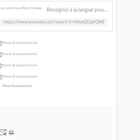
Rossignol à la langue pourrie de Jehan-Rictus mise en scène Guy Pierre Couleau
https://www.youtube.com/watch?v=I4kwQOqVQNE
Photos © Laurencine Lot