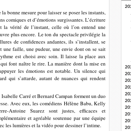
20
 la bonne mesure pour laisser se poser les instants,
ons comiques et d’émotions surgissantes. L’écriture
t la vérité de l’instant, celle où l’on entend une
ouvre plus encore.
Le ton du spectacle privilégie la
lures de confidences andantes, ils s’installent, se
nt une faille, une pudeur, une envie dont on se sait
rythme est choisi avec soin. Il laisse la place aux
qui font naître le rire. La manière dont la mise en
20
 appuyer les émotions est notable. Un silence qui
20
gard qui s’attarde, autant de nuances qui rendent
20
20
20
t. Isabelle Carré et Bernard Campan forment un duo
20
dresse. Avec eux, les comédiens Hélène Babu, Kelly
20
rre-Antoine Suarez sont justes, efficaces et
20
mplémentaire et agréable soutenue par une équipe
20
ec les lumières et la vidéo pour dessiner l’intime.
20