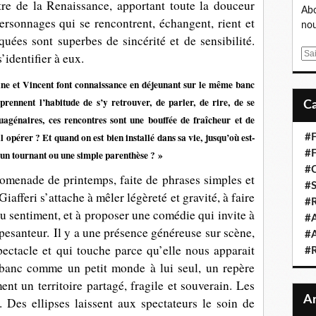
tre de la Renaissance, apportant toute la douceur
Abo
rsonnages qui se rencontrent, échangent, rient et
nou
iquées sont superbes de sincérité et de sensibilité.
E
s’identifier à eux.
m
ne et Vincent font connaissance en déjeunant sur le même banc
a
i
prennent l’habitude de s’y retrouver, de parler, de rire, de se
l
uagénaires, ces rencontres sont une bouffée de fraîcheur et de
opérer ? Et quand on est bien installé dans sa vie, jusqu’où est-
#F
l un tournant ou une simple parenthèse ? »
#F
#C
menade de printemps, faite de phrases simples et
#S
iafferi s’attache à mêler légèreté et gravité, à faire
#R
du sentiment, et à proposer une comédie qui invite à
#A
s pesanteur.
Il y a une présence généreuse sur scène,
#A
ectacle et qui touche parce qu’elle nous apparait
#
e banc comme un petit monde à lui seul, un repère
nt un territoire partagé, fragile et souverain. Les
 Des ellipses laissent aux spectateurs le soin de