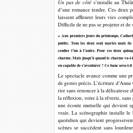
Un pas de côté
s’installe au Théâ
d’une romance tendre. Ces deux pe
laissent affleurer leurs vies compl
Difficile de ne pas se projeter et de 
« Aux premiers jours du printemps, Catheri
public. Tous les deux sont mariés mais ils 
confier l’un à l’autre. Pour ces deux quinq
charme. Mais jusqu’à quand le charme va-t-il 
on capable de s’aventurer ? Ce banc sera-t-i
Le spectacle avance comme une pro
de gestes précis. L’écriture d’Anne G
rire sans renoncer à la délicatesse 
la réflexion, voire à la rêverie, san
une écoute mutuelle qui devient sp
vraie. La scénographie installe l
quotidien qui devient progressiveme
scènes se succèdent sans lourdeur.