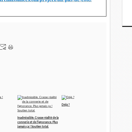
Déjà ?
Inadmissible. Crasse réalité de la
connerie et de l'ignorance. Plus
jamais ça ! Soutien total.