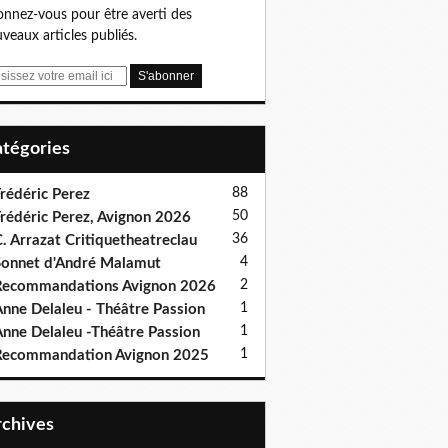
nnez-vous pour être averti des
veaux articles publiés.
Catégories
88
rédéric Perez
50
rédéric Perez, Avignon 2026
36
. Arrazat Critiquetheatreclau
4
onnet d'André Malamut
2
ecommandations Avignon 2026
1
nne Delaleu - Théâtre Passion
1
nne Delaleu -Théâtre Passion
1
Recommandation Avignon 2025
Archives