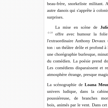
beau-frère, snorkeliste militant. 
autre danois qui s'apprête à colo
surprises.
La mise en scène de
Jul
offre avec humour la foli
-©-DR
l'extraordinaire Anthony Devaux »
ton : un théâtre drôle et profond à
une chorégraphie burlesque, minut
du comédien. La poésie prend do
Les comédiens disparaissent et r
atmosphère étrange, presque magi
La scénographie de
Loana Meun
univers ludique, dans la cabin
poussiéreuse, de branches mort
bois, animés par le vent. Dans cet 