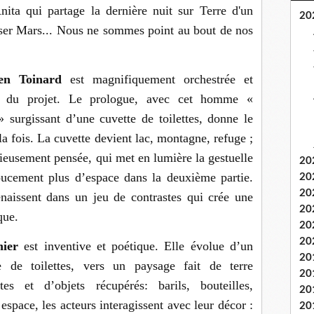
Anita qui partage la dernière nuit sur Terre d'un
20
niser Mars... Nous ne sommes point au bout de nos
ien Toinard
est magnifiquement orchestrée et
e du projet. Le prologue, avec cet homme «
 surgissant d’une cuvette de toilettes, donne le
 la fois. La cuvette devient lac, montagne, refuge ;
ieusement pensée, qui met en lumière la gestuelle
20
ucement plus d’espace dans la deuxième partie.
20
20
enaissent dans un jeu de contrastes qui crée une
20
que.
20
20
ier
est inventive et poétique. Elle évolue d’un
20
e de toilettes, vers un paysage fait de terre
20
es et d’objets récupérés: barils, bouteilles,
20
espace, les acteurs interagissent avec leur décor :
20