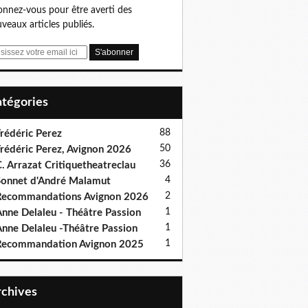
nnez-vous pour être averti des
veaux articles publiés.
Catégories
88
rédéric Perez
50
rédéric Perez, Avignon 2026
36
. Arrazat Critiquetheatreclau
4
onnet d'André Malamut
2
ecommandations Avignon 2026
1
nne Delaleu - Théâtre Passion
1
nne Delaleu -Théâtre Passion
1
Recommandation Avignon 2025
Archives