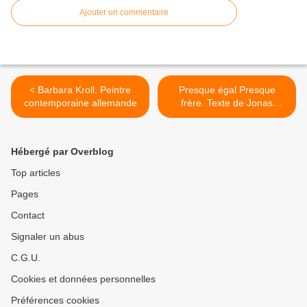
Ajouter un commentaire
< Barbara Kroll. Peintre
Presque égal Presque
contemporaine allemande
frère. Texte de Jonas
Hassen Khemiri. Mise En
Scène Christophe Rauck >
Hébergé par Overblog
Top articles
Pages
Contact
Signaler un abus
C.G.U.
Cookies et données personnelles
Préférences cookies