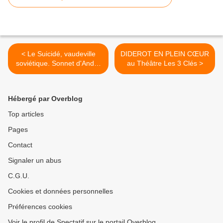
< Le Suicidé, vaudeville
DIDEROT EN PLEIN CŒUR
soviétique. Sonnet d'André
au Théâtre Les 3 Clés >
Malamut
Hébergé par Overblog
Top articles
Pages
Contact
Signaler un abus
C.G.U.
Cookies et données personnelles
Préférences cookies
Voir le profil de Spectatif sur le portail Overblog