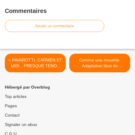
Commentaires
Ajouter un commentaire
< PAVAROTTI, CARMEN ET
Comme une mouette.
MOI... PRESQUE TENOR
Adaptation libre de
au Théâtre Le Lieu
Marguerite Duras d’après
Anton Tchekhov. Mise en
scène et réécriture : Sara
Hébergé par Overblog
Llorca >
Top articles
Pages
Contact
Signaler un abus
C.G.U.