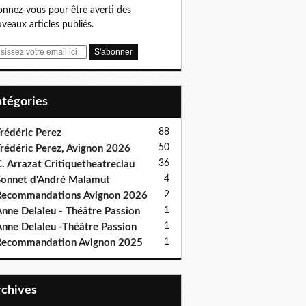
nnez-vous pour être averti des
veaux articles publiés.
Catégories
88
rédéric Perez
50
rédéric Perez, Avignon 2026
36
. Arrazat Critiquetheatreclau
4
onnet d'André Malamut
2
ecommandations Avignon 2026
1
nne Delaleu - Théâtre Passion
1
nne Delaleu -Théâtre Passion
1
Recommandation Avignon 2025
Archives