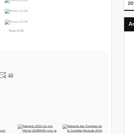
20
Photos © DR