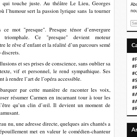
i qui touche juste. Au théâtre Le Lieu, Georges
Abo
 l’humour sert la passion lyrique sans la tourner
nou
E
s ce mot "presque". Presque ténor d’envergure
m
ère triomphale. Ce "presque" devient moteur
a
i
tre le rêve d’enfant et la réalité d’un parcours semé
l
 discrets.
#F
lusions et ses prises de conscience, sans oublier sa
#F
texte, vif et personnel, le rend sympathique. Ses
#C
nt à rendre l’art de l’opéra accessible.
#S
#R
mbarquer par cette manière de raconter les voix,
#A
oser résumer Carmen en incarnant tour à tour les
#A
n’être qu’un clin d’œil. Il devient un moment de
#
t amusant.
eau nu, une adresse directe, quelques airs chantés a
dépouillement met en valeur le comédien-chanteur