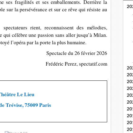
e ses fragilités et ses emballements. Derrière la
20
ple sur la persévérance et sur ce rêve qui résiste au
 spectateurs rient, reconnaissent des mélodies,
 qui célèbre une passion sans aller jusqu’à Milan.
toyé l’opéra par la porte la plus humaine.
Spectacle du 26 février 2026
Frédéric Perez, spectatif.com
20
20
20
20
Théâtre Le Lieu
20
20
de Trévise, 75009 Paris
20
20
20
20