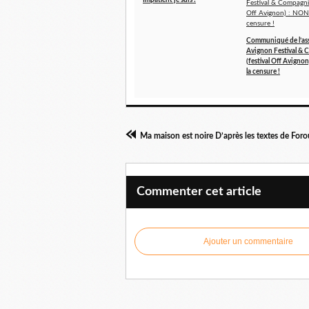
Impatient je suis !
Communiqué de l’as
Avignon Festival &
(festival Off Avigno
la censure !
Commenter cet article
Ajouter un commentaire