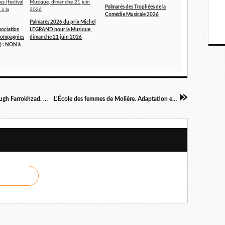
Palmarès des Trophées de la
Comédie Musicale 2026
Palmarès 2026 du prix Michel
sociation
LEGRAND pour la Musique,
 Compagnies
dimanche 21 juin 2026
n) : NON à
Ma maison est noire D’après les textes de Forough Farrokhzad. Adaptation, mise en scène et jeu : Mina Kavani
L'École des femmes de Molière. Adaptation et mise en scène Frédérique Lazarini