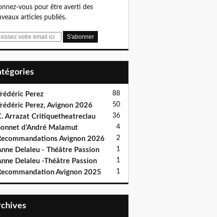
nnez-vous pour être averti des
veaux articles publiés.
Catégories
88
rédéric Perez
50
rédéric Perez, Avignon 2026
36
. Arrazat Critiquetheatreclau
4
onnet d'André Malamut
2
ecommandations Avignon 2026
1
nne Delaleu - Théâtre Passion
1
nne Delaleu -Théâtre Passion
1
Recommandation Avignon 2025
Archives