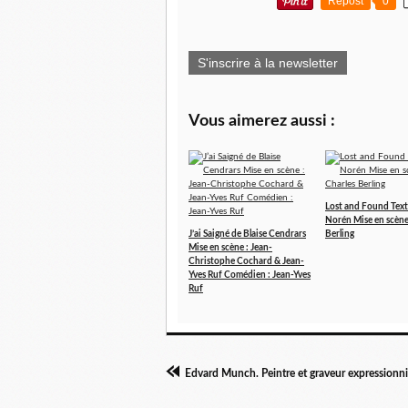
Repost
0
S'inscrire à la newsletter
Vous aimerez aussi :
Lost and Found Text
Norén Mise en scène
J’ai Saigné de Blaise Cendrars
Berling
Mise en scène : Jean-
Christophe Cochard & Jean-
Yves Ruf Comédien : Jean-Yves
Ruf