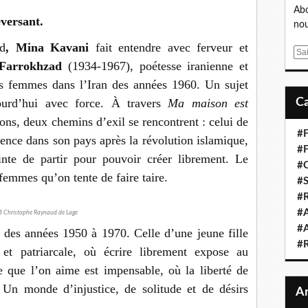
Abo
versant.
nou
d
, Mina Kavani
fait entendre avec ferveur et
E
Farrokhzad
(1934-1967), poétesse iranienne et
m
a
s femmes dans l’Iran des années 1960. Un sujet
i
ourd’hui avec force. À travers
Ma maison est
l
ns, deux chemins d’exil se rencontrent : celui de
#F
ence dans son pays après la révolution islamique,
#F
nte de partir pour pouvoir créer librement. Le
#C
 femmes qu’on tente de faire taire.
#S
#R
#A
 Christophe Raynaud de Lage
#A
n des années 1950 à 1970. Celle d’une jeune fille
#
 et patriarcale, où écrire librement expose au
 que l’on aime est impensable, où la liberté de
 Un monde d’injustice, de solitude et de désirs