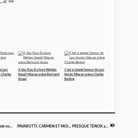
e Lars
À Vau l’Eau Écriture Wejdan
C’est si simple l’amour de Lars
 Charles
Nassif Mise en scène Bertrand
Norén Mise en scène Charles
Sinapi
Berling
Edvard Munch. Peintre et graveur expressionniste norvégien. "Kiss IV"
PAVAROTTI, CARMEN ET MOI... PRESQUE TENOR au Théâtre Le Lieu