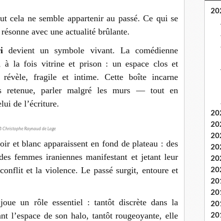
20
ut cela ne semble appartenir au passé. Ce qui se
 résonne avec une actualité brûlante.
i
devient un symbole vivant. La comédienne
 à la fois vitrine et prison : un espace clos et
révèle, fragile et intime. Cette boîte incarne
 retenue, parler malgré les murs — tout en
lui de l’écriture.
20
20
 Christophe Raynaud de Lage
20
oir et blanc apparaissent en fond de plateau : des
20
des femmes iraniennes manifestant et jetant leur
20
nflit et la violence. Le passé surgit, entoure et
20
20
20
joue un rôle essentiel : tantôt discrète dans la
20
nt l’espace de son halo, tantôt rougeoyante, elle
20