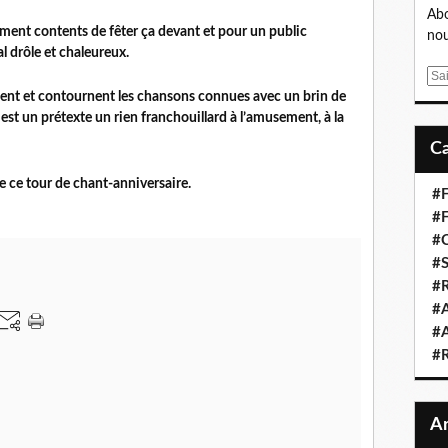
Abo
ément contents de fêter ça devant et pour un public
nou
l drôle et chaleureux.
E
m
urnent et contournent les chansons connues avec un brin de
a
st un prétexte un rien franchouillard à l’amusement, à la
i
l
ce tour de chant-anniversaire.
#F
#F
#C
#S
#R
#A
#A
#