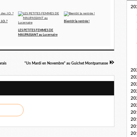
20
J.O. ?
Bientôt la rentrée !
LES PETITES FEMMES DE
MAUPASSANT au Lucernaire
arais
"Un Mardi en Novembre" au Guichet Montparnasse
20
20
20
20
20
20
20
20
20
20