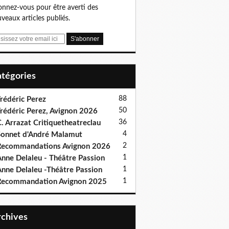
nnez-vous pour être averti des
veaux articles publiés.
Catégories
88
rédéric Perez
50
rédéric Perez, Avignon 2026
36
. Arrazat Critiquetheatreclau
4
onnet d'André Malamut
2
ecommandations Avignon 2026
1
nne Delaleu - Théâtre Passion
1
nne Delaleu -Théâtre Passion
1
Recommandation Avignon 2025
Archives