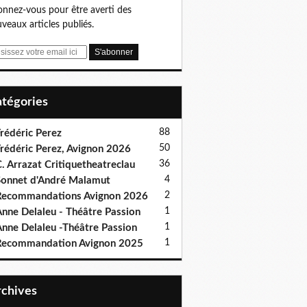
nnez-vous pour être averti des
veaux articles publiés.
Catégories
88
rédéric Perez
50
rédéric Perez, Avignon 2026
36
. Arrazat Critiquetheatreclau
4
onnet d'André Malamut
2
ecommandations Avignon 2026
1
nne Delaleu - Théâtre Passion
1
nne Delaleu -Théâtre Passion
1
Recommandation Avignon 2025
Archives