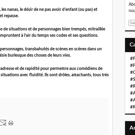
Abo
, les nanas, le désir de ne pas avoir d’enfant (ou pas) et
nou
 et repasse.
E
m
e de situations et de personnages bien trempés, mitraillée
a
 empruntent à l’air du temps ses codes et ses questions.
i
l
s personnages, transbahutés de scènes en scènes dans un
oésie burlesque des choses de leurs vies.
#F
#F
’adresse et de rapidité pour permettre aux comédiens de
#C
 situations avec fluidité. Ils sont drôles, attachants, tous très
#S
#R
#A
#A
#