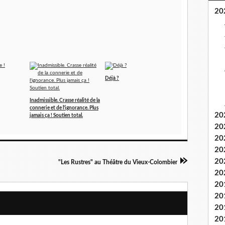
20
Déjà ?
Inadmissible. Crasse réalité de la
connerie et de l'ignorance. Plus
20
jamais ça ! Soutien total.
20
20
20
20
"Les Rustres" au Théâtre du Vieux-Colombier
20
20
20
20
20