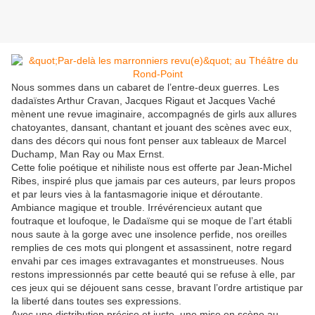
Nous sommes dans un cabaret de l’entre-deux guerres. Les
dadaïstes Arthur Cravan, Jacques Rigaut et Jacques Vaché
mènent une revue imaginaire, accompagnés de girls aux allures
chatoyantes, dansant, chantant et jouant des scènes avec eux,
dans des décors qui nous font penser aux tableaux de Marcel
Duchamp, Man Ray ou Max Ernst.
Cette folie poétique et nihiliste nous est offerte par Jean-Michel
Ribes, inspiré plus que jamais par ces auteurs, par leurs propos
et par leurs vies à la fantasmagorie inique et déroutante.
Ambiance magique et trouble. Irrévérencieux autant que
foutraque et loufoque, le Dadaïsme qui se moque de l’art établi
nous saute à la gorge avec une insolence perfide, nos oreilles
remplies de ces mots qui plongent et assassinent, notre regard
envahi par ces images extravagantes et monstrueuses. Nous
restons impressionnés par cette beauté qui se refuse à elle, par
ces jeux qui se déjouent sans cesse, bravant l’ordre artistique par
la liberté dans toutes ses expressions.
Avec une distribution précise et juste, une mise en scène au