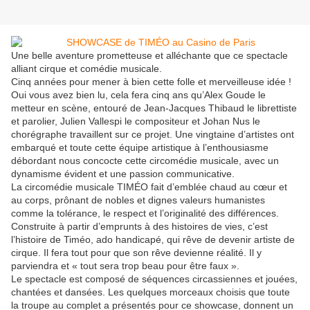
Une belle aventure prometteuse et alléchante que ce spectacle
alliant cirque et comédie musicale.
Cinq années pour mener à bien cette folle et merveilleuse idée !
Oui vous avez bien lu, cela fera cinq ans qu’Alex Goude le
metteur en scène, entouré de Jean-Jacques Thibaud le librettiste
et parolier, Julien Vallespi le compositeur et Johan Nus le
chorégraphe travaillent sur ce projet. Une vingtaine d’artistes ont
embarqué et toute cette équipe artistique à l’enthousiasme
débordant nous concocte cette circomédie musicale, avec un
dynamisme évident et une passion communicative.
La circomédie musicale TIMÉO fait d’emblée chaud au cœur et
au corps, prônant de nobles et dignes valeurs humanistes
comme la tolérance, le respect et l’originalité des différences.
Construite à partir d’emprunts à des histoires de vies, c’est
l’histoire de Timéo, ado handicapé, qui rêve de devenir artiste de
cirque. Il fera tout pour que son rêve devienne réalité. Il y
parviendra et « tout sera trop beau pour être faux ».
Le spectacle est composé de séquences circassiennes et jouées,
chantées et dansées. Les quelques morceaux choisis que toute
la troupe au complet a présentés pour ce showcase, donnent un