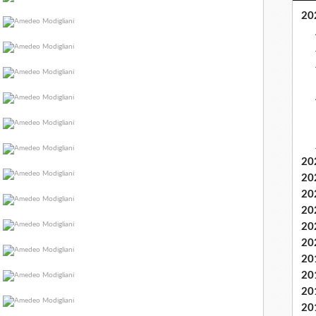
20
20
20
20
20
20
20
20
20
20
20