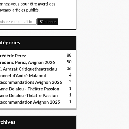
nnez-vous pour être averti des
veaux articles publiés.
Catégories
88
rédéric Perez
50
rédéric Perez, Avignon 2026
36
. Arrazat Critiquetheatreclau
4
onnet d'André Malamut
2
ecommandations Avignon 2026
1
nne Delaleu - Théâtre Passion
1
nne Delaleu -Théâtre Passion
1
Recommandation Avignon 2025
Archives