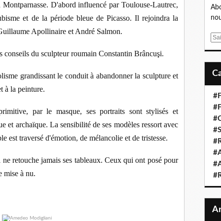
s à Montparnasse. D'abord influencé par Toulouse-Lautrec,
Abo
bisme et de la période bleue de Picasso. Il rejoindra la
nou
Guillaume Apollinaire et André Salmon.
E
m
r les conseils du sculpteur roumain Constantin Brâncuşi.
a
i
isme grandissant le conduit à abandonner la sculpture et
l
 à la peinture.
#F
#F
primitive, par le masque, ses portraits sont stylisés et
#C
ue et archaïque. La sensibilité de ses modèles ressort avec
#S
le est traversé d'émotion, de mélancolie et de tristesse.
#R
#A
l ne retouche jamais ses tableaux. Ceux qui ont posé pour
#A
e mise à nu.
#