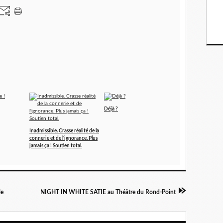
Déjà ?
Inadmissible. Crasse réalité de la
connerie et de l'ignorance. Plus
jamais ça ! Soutien total.
le
NIGHT IN WHITE SATIE au Théâtre du Rond-Point