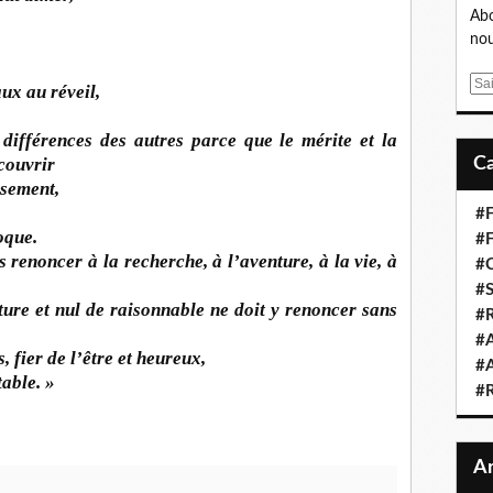
Abo
nou
E
ux au réveil,
m
a
 différences des autres parce que le mérite et la
i
couvrir
l
isement,
#F
oque.
#F
 renoncer à la recherche, à l’aventure, à la vie, à
#C
#S
ture et nul de raisonnable ne doit y renoncer sans
#R
#A
, fier de l’être et heureux,
#A
table. »
#