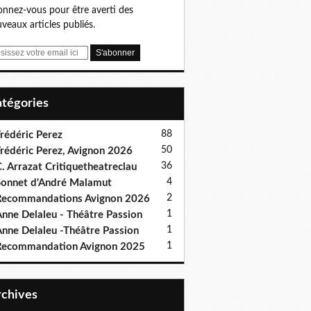
nnez-vous pour être averti des
veaux articles publiés.
Catégories
88
rédéric Perez
50
rédéric Perez, Avignon 2026
36
. Arrazat Critiquetheatreclau
4
onnet d'André Malamut
2
ecommandations Avignon 2026
1
nne Delaleu - Théâtre Passion
1
nne Delaleu -Théâtre Passion
1
Recommandation Avignon 2025
Archives