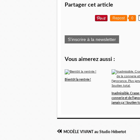
Partager cet article
Repost
0
S'inscrire à la newsletter
Vous aimerez aussi :
Bientôt la rentrée !
Inadmissible. Crasse r
connerie et de l'igno
jamais ça ! Soutien to
MODÈLE VIVANT au Studio Hébertot