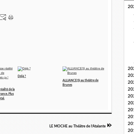
20
20
20
Déjà ?
ALLIANCE(S) au théâtre de
20
Brunes
20
éalité de la
rance. Plus
20
tal.
20
20
20
20
LE MOCHE au Théâtre de l’Atalante
20