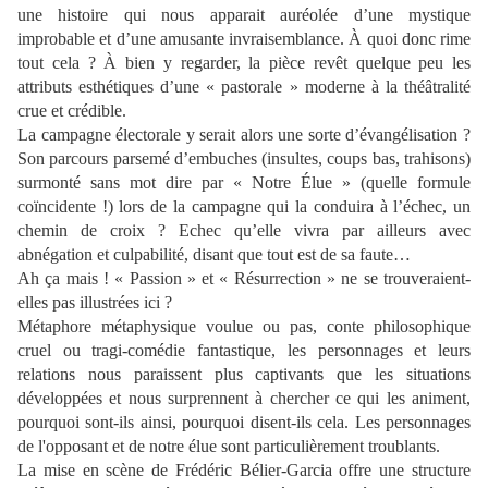
une histoire qui nous apparait auréolée d’une mystique
improbable et d’une amusante invraisemblance. À quoi donc rime
tout cela ? À bien y regarder, la pièce revêt quelque peu les
attributs esthétiques d’une « pastorale » moderne à la théâtralité
crue et crédible.
La campagne électorale y serait alors une sorte d’évangélisation ?
Son parcours parsemé d’embuches (insultes, coups bas, trahisons)
surmonté sans mot dire par « Notre Élue » (quelle formule
coïncidente !) lors de la campagne qui la conduira à l’échec, un
chemin de croix ? Echec qu’elle vivra par ailleurs avec
abnégation et culpabilité, disant que tout est de sa faute…
Ah ça mais ! « Passion » et « Résurrection » ne se trouveraient-
elles pas illustrées ici ?
Métaphore métaphysique voulue ou pas, conte philosophique
cruel ou tragi-comédie fantastique, les personnages et leurs
relations nous paraissent plus captivants que les situations
développées et nous surprennent à chercher ce qui les animent,
pourquoi sont-ils ainsi, pourquoi disent-ils cela. Les personnages
de l'opposant et de notre élue sont particulièrement troublants.
La mise en scène de Frédéric Bélier-Garcia offre une structure