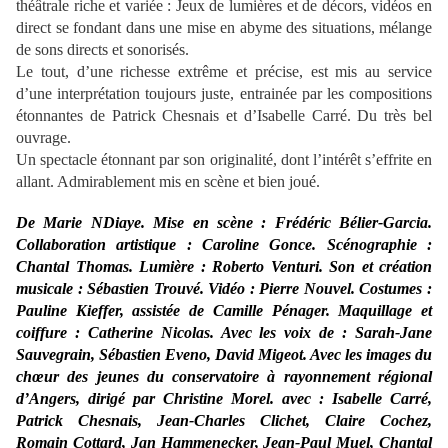
théâtrale riche et variée : Jeux de lumières et de décors, vidéos en
direct se fondant dans une mise en abyme des situations, mélange
de sons directs et sonorisés.
Le tout, d’une richesse extrême et précise, est mis au service
d’une interprétation toujours juste, entrainée par les compositions
étonnantes de Patrick Chesnais et d’Isabelle Carré. Du très bel
ouvrage.
Un spectacle étonnant par son originalité, dont l’intérêt s’effrite en
allant. Admirablement mis en scène et bien joué.
De
Marie NDiaye
. Mise en scène :
Frédéric Bélier-Garcia
.
Collaboration artistique :
Caroline Gonce
. Scénographie :
Chantal Thomas
. Lumière : Roberto Venturi. Son et création
musicale :
Sébastien Trouvé
. Vidéo :
Pierre Nouvel
. Costumes :
Pauline Kieffer, assistée de Camille Pénager. Maquillage et
coiffure :
Catherine Nicolas
. Avec les voix de : Sarah-Jane
Sauvegrain,
Sébastien Eveno
,
David Migeot
. Avec les images du
chœur des jeunes du conservatoire à rayonnement régional
d’Angers, dirigé par Christine Morel. avec :
Isabelle Carré
,
Patrick Chesnais
,
Jean-Charles Clichet
, Claire Cochez,
Romain Cottard
,
Jan Hammenecker
,
Jean-Paul Muel
,
Chantal