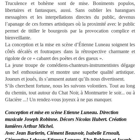
Truculence et bohème sont de mise. Boniments populos,
libertaires et fantasques, aussi. Sans oublier les harangues
messagères et les interpellations directes du public, devenus
l’apanage de ces formes artistiques où la proximité avec le public
permet de titiller le bourgeois par la provocation complice et
bienveillante.
La conception et la mise en scène d’Étienne Luneau soignent les
côtés décalés et foutraques dans la rétrospective charmante et
rigolote de ce « cabaret des poètes et des gueux ».
La jeune troupe de comédiens-chanteurs-instrumentistes dégage
un bel enthousiasme et montre une superbe qualité artistique.
Joueurs et joués, ils s’amusent autant qu’ils nous divertissent.
S’ils cherchent fortune, nous les suivons volontiers. Tout au long
du chemin, tout autour du Chat Noir, à Montmartre le soir... ou à
Glacière ...! Un rendez-vous joyeux à ne pas manquer.
Conception et mise en scène Etienne Luneau.
Direction
musicale
Joseph Robinne.
Décors
Nicolas Hubert.
Création
lumières Arthur Michel.
Avec Jean Barlerin, Clément Beauvoir, Isabelle Ernoult,
Clémentine Lebocey,Etienne Luneau, Elsa Robinne et Joseph