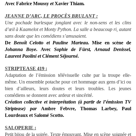
Avec
Fabrice Moussy
et
Xavier Thiam
.
JEANNE D’ARC, LE PROCÈS BRULANT :
Une pochade burlesque jonglant avec le non-sens et les clins
d’œil à Kaamelot et Monty Python. La salle a beaucoup ri, autant
sans doute que les comédiens s’amusaient.
De
Benoît Celotto et Pauline Marteau.
Mise en scène de
Johanna Boye
. Avec
Sophie de Fürst, Arnaud Denissel,
Laurent Paolini et Clément Séjourné.
STRIPTEASE 419 :
Adaptation de l’émission télévisuelle culte par la troupe elle-
même. Un ensemble potache pour cet hommage aux gens d’ici ou
bien d’ailleurs, leurs doutes et leurs troubles. Les jeunes
comédiens se donnent avec ardeur et sincérité.
Création collective et interprétation (à partir de l’émission TV
Striptease) par
Ambre Febvre, Thomas Larbey, Paul
Lourdeaux et Salomé Scotto.
SALOPERIE :
Petit bijou de la soirée. Texte émouvant. Mise en scène soignée et