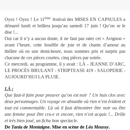
ème
Oyez ! Oyez ! Le 11
festival des MISES EN CAPSULES a
démarré lundi et brillera jusqu’au samedi 17 juin ! Qu’on se le
dise !...
Oui car il n’y a aucun doute, il ne faut pas rater cet « Avignon »
avant l’heure, cette bouffée de joie et de chants d’amour au
théâtre où en une demi-heure, nous sommes pris et surpris pas
chacune de ces pièces courtes, cinq pièces par soirée.
Ce mercredi, au programme, il y avait : LÀ - JEANNE D’ARC,
LE PROCÈS BRULANT - STRIPTEASE 419 - SALOPERIE -
AUJOURD’HUI LA PLUIE.
LÀ :
Que faut-il faire pour prouver qu’on est noir ? Un huis clos avec
deux personnages. Un voyage en absurdie où rien n’est évident et
tout est commentable. Là où il faut démontrer être noir ou être
une femme pour être cru-e et encore, rien n’est acquis !... Drôle
et très bien joué, un fichu bon spectacle.
De
Tania de Montaigne
. Mise en scène de
Léa Moussy
.