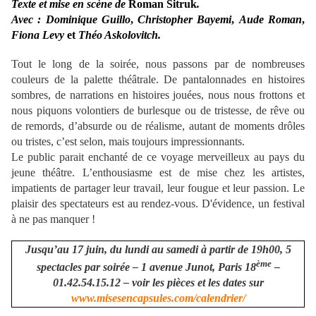
Texte et mise en scène de
Roman Sitruk
.
Avec :
Dominique Guillo
,
Christopher Bayemi
,
Aude Roman
,
Fiona Levy
et
Théo Askolovitch.
Tout le long de la soirée, nous passons par de nombreuses
couleurs de la palette théâtrale. De pantalonnades en histoires
sombres, de narrations en histoires jouées, nous nous frottons et
nous piquons volontiers de burlesque ou de tristesse, de rêve ou
de remords, d’absurde ou de réalisme, autant de moments drôles
ou tristes, c’est selon, mais toujours impressionnants.
Le public parait enchanté de ce voyage merveilleux au pays du
jeune théâtre. L’enthousiasme est de mise chez les artistes,
impatients de partager leur travail, leur fougue et leur passion. Le
plaisir des spectateurs est au rendez-vous. D'évidence, un festival
à ne pas manquer !
Jusqu’au 17 juin, d
u lundi au samedi à partir de 19h00, 5
ème
spectacles par soirée – 1 avenue Junot, Paris 18
–
01.42.54.15.12 – voir les pièces et les dates sur
www.misesencapsules.com/calendrier/