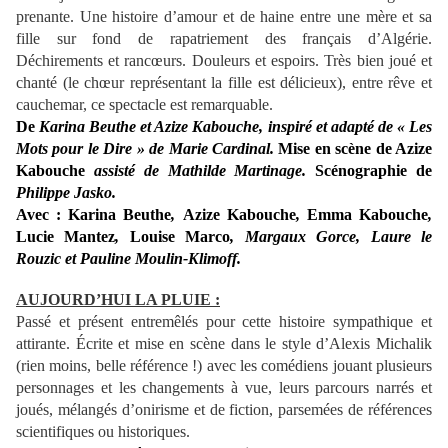
prenante. Une histoire d’amour et de haine entre une mère et sa
fille sur fond de rapatriement des français d’Algérie.
Déchirements et rancœurs. Douleurs et espoirs. Très bien joué et
chanté (le chœur représentant la fille est délicieux), entre rêve et
cauchemar, ce spectacle est remarquable.
De
Karina Beuthe et Azize Kabouche, inspiré et adapté de « Les
Mots pour le Dire » de Marie Cardinal.
Mise en scène de
Azize
Kabouche
assisté de Mathilde Martinage.
Scénographie de
Philippe Jasko.
Avec :
Karina Beuthe
,
Azize Kabouche
,
Emma Kabouche
,
Lucie Mantez
,
Louise Marco
, Margaux Gorce, Laure le
Rouzic et Pauline Moulin-Klimoff.
AUJOURD’HUI LA PLUIE :
Passé et présent entremêlés pour cette histoire sympathique et
attirante. Écrite et mise en scène dans le style d’Alexis Michalik
(rien moins, belle référence !) avec les comédiens jouant plusieurs
personnages et les changements à vue, leurs parcours narrés et
joués, mélangés d’onirisme et de fiction, parsemées de références
scientifiques ou historiques.