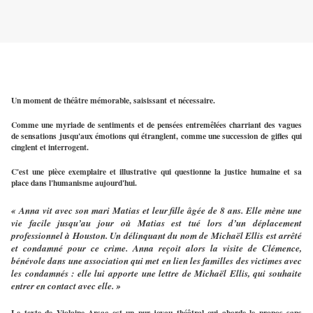
Un moment de théâtre mémorable, saisissant et nécessaire. 
Comme une myriade de sentiments et de pensées entremêlées charriant des vagues 
de sensations jusqu'aux émotions qui étranglent, comme une succession de gifles qui 
cinglent et interrogent. 
C'est une pièce exemplaire et illustrative qui questionne la justice humaine et sa 
place dans l'humanisme aujourd'hui.
« Anna vit avec son mari Matias et leur fille âgée de 8 ans. Elle mène une 
vie facile jusqu’au jour où Matias est tué lors d’un déplacement 
professionnel à Houston. Un délinquant du nom de Michaël Ellis est arrêté 
et condamné pour ce crime. Anna reçoit alors la visite de Clémence, 
bénévole dans une association qui met en lien les familles des victimes avec 
les condamnés : elle lui apporte une lettre de Michaël Ellis, qui souhaite 
entrer en contact avec elle. »
Le texte de Violaine Arsac est un pur joyau théâtral qui aborde le propos sans 