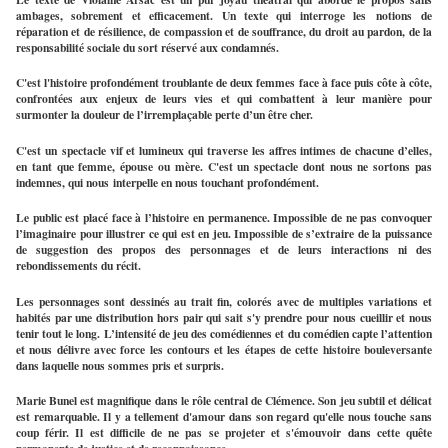
ambages, sobrement et efficacement.
Un texte qui interroge les notions de 
réparation et de résilience, de compassion et de souffrance, du droit au pardon, de la 
responsabilité sociale du sort réservé aux condamnés.
C'est l'histoire profondément troublante de deux femmes face à face puis côte à côte, 
confrontées aux enjeux de leurs vies et qui combattent à leur manière pour 
surmonter la douleur de l’irremplaçable perte d’un être cher.
C'est un spectacle vif et lumineux qui traverse les affres intimes de chacune d’elles, 
en tant que femme, épouse ou mère. C'est un spectacle dont nous ne sortons pas 
indemnes, qui nous interpelle en nous touchant profondément.
Le public est placé face à l’histoire en permanence. Impossible de ne pas convoquer 
l’imaginaire pour illustrer ce qui est en jeu. Impossible de s’extraire de la puissance 
de suggestion des propos des personnages et de leurs interactions ni des 
rebondissements du récit. 
Les personnages sont dessinés au trait fin, colorés avec de multiples variations et 
habités par une distribution hors pair qui sait s'y prendre pour nous cueillir et nous 
tenir tout le long. 
L’intensité de jeu des comédiennes et du comédien capte l’attention 
et nous délivre avec force les contours et les étapes de cette histoire bouleversante 
dans laquelle nous sommes pris et surpris.
Marie Bunel est magnifique dans le rôle central de Clémence. Son jeu subtil et délicat 
est remarquable. Il y a tellement d'amour dans son regard qu'e
lle nous touche sans 
coup férir. Il est difficile de ne pas se projeter et s'émouvoir dans cette quête 