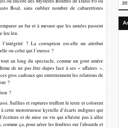
ages ou encore des Mystères Bouffes de Dario Fo ou
20
sto Boal, sans oublier nombre de cabarettistes
emparer au fur et à mesure que les années passent
e leu leu.
l’intégrité ? La corruption est-elle un attribut
lle ou celui qui l’exerce ?
, tout au long du spectacle, comme un gout amère
ffirme de ne pas être dupes face à ses « affaires »,
 ces gros cadeaux qui entretiennent les relations de
ent ?
chon ?
ssi. Saillies et ruptures truffent le texte et colorent
e à cette monstrueuse kyrielle d’écarts indignes qui
’écriture et de mise en vie qui n'hésite pas à aller
, comme ça, pour aérer les fenêtres sur l'absurde et