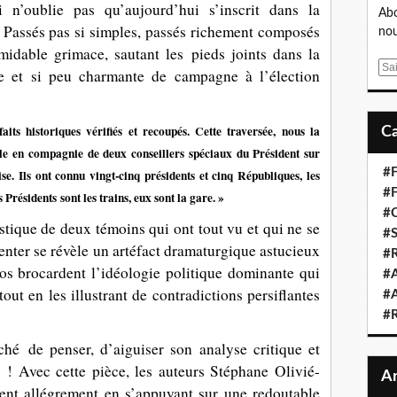
 n’oublie pas qu’aujourd’hui s’inscrit dans la
Abo
 Passés pas si simples, passés richement composés
nou
rmidable grimace, sautant les pieds joints dans la
E
e et si peu charmante de campagne à l’élection
m
a
i
aits historiques vérifiés et recoupés. Cette traversée, nous la
l
 en compagnie de deux conseillers spéciaux du Président sur
#F
se. Ils ont connu vingt-cinq présidents et cinq Républiques, les
#F
Présidents sont les trains, eux sont la gare. »
#C
astique de deux témoins qui ont tout vu et qui ne se
#S
menter se révèle un artéfact dramaturgique astucieux
#R
os brocardent l’idéologie politique dominante qui
#A
tout en les illustrant de contradictions persiflantes
#A
#
ché de penser, d’aiguiser son analyse critique et
e ! Avec cette pièce, les auteurs
Stéphane Olivié-
nt allégrement en s’appuyant sur une redoutable