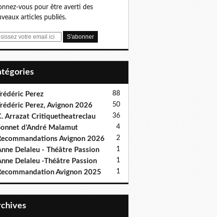
nnez-vous pour être averti des
veaux articles publiés.
Catégories
88
rédéric Perez
50
rédéric Perez, Avignon 2026
36
. Arrazat Critiquetheatreclau
4
onnet d'André Malamut
2
ecommandations Avignon 2026
1
nne Delaleu - Théâtre Passion
1
nne Delaleu -Théâtre Passion
1
Recommandation Avignon 2025
Archives