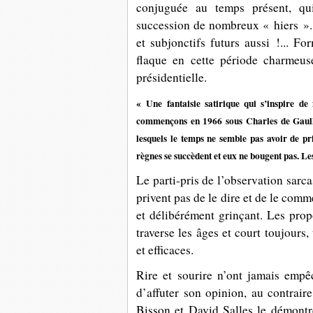
conjuguée au temps présent, qui
succession de nombreux « hiers ».
et subjonctifs futurs aussi !... Fo
flaque en cette période charmeus
présidentielle.
« Une fantaisie satirique qui s’inspire de f
commençons en 1966 sous Charles de Gaulle
lesquels le temps ne semble pas avoir de pri
règnes se succèdent et eux ne bougent pas. Les 
Le parti-pris de l’observation sarc
privent pas de le dire et de le com
et délibérément grinçant. Les prop
traverse les âges et court toujours, 
et efficaces.
Rire et sourire n’ont jamais empê
d’affuter son opinion, au contrair
Bisson et David Salles
le démontre