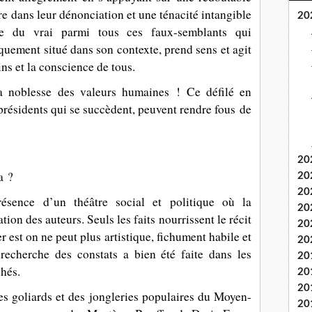
re dans leur dénonciation et une ténacité intangible
20
he du vrai parmi tous ces faux-semblants qui
quement situé dans son contexte, prend sens et agit
ins et la conscience de tous.
a noblesse des valeurs humaines ! Ce défilé en
 présidents qui se succèdent, peuvent rendre fous de
20
a ?
20
20
ence d’un théâtre social et politique où la
20
ion des auteurs. Seuls les faits nourrissent le récit
20
r est on ne peut plus artistique, fichument habile et
20
 recherche des constats a bien été faite dans les
20
chés.
20
20
es goliards et des jongleries populaires du Moyen-
20