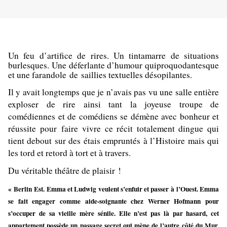
Un feu d’artifice de rires. Un tintamarre de situations
burlesques. Une déferlante d’humour quiproquodantesque
et une
farandole
de saillies textuelles désopilantes.
Il y avait longtemps que je n’avais pas vu une salle entière
exploser de rire ainsi tant la joyeuse troupe de
comédiennes et de comédiens se démène avec bonheur et
réussite pour faire vivre ce récit totalement dingue qui
tient debout sur des étais empruntés à l’Histoire mais qui
les tord et retord à tort et à travers.
Du véritable théâtre de plaisir !
« Berlin Est.
Emma et Ludwig veulent s’enfuir et passer à l’Ouest. Emma
se fait engager comme aide-soignante chez Werner Hofmann pour
s’occuper de sa vieille mère sénile. Elle n’est pas là par hasard, cet
appartement possède un passage secret qui mène de l’autre côté du Mur.