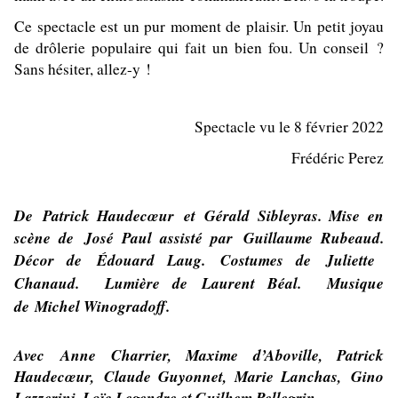
Ce spectacle est un pur moment de plaisir. Un petit joyau
de drôlerie populaire qui fait un bien fou. Un conseil ?
Sans hésiter, allez-y !
Spectacle vu le 8 février 2022
Frédéric Perez
De
Patrick Haudecœur
et
Gérald Sibleyras.
Mise en
scène de
José Paul
assisté par
Guillaume Rubeaud.
Décor de
Édouard Laug.
Costumes de
Juliette
Chanaud.
Lumière de
Laurent Béal.
Musique
de
Michel Winogradoff
.
Avec
Anne Charrier, Maxime d’Aboville, Patrick
Haudecœur, Claude Guyonnet,
Marie Lanchas,
Gino
Lazzerini, Loïc Legendre et Guilhem Pellegrin.