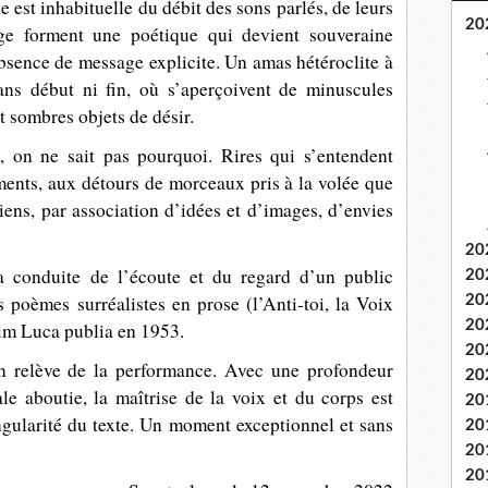
e est inhabituelle du débit des sons parlés, de leurs
20
ge forment une poétique qui devient souveraine
 absence de message explicite. Un amas hétéroclite à
ans début ni fin, où s’aperçoivent de minuscules
 sombres objets de désir.
, on ne sait pas pourquoi. Rires qui s’entendent
nts, aux détours de morceaux pris à la volée que
iens, par association d’idées et d’images, d’envies
20
la conduite de l’écoute et du regard d’un public
20
 poèmes surréalistes en prose (l’Anti-toi, la Voix
20
20
im Luca publia en 1953.
20
in relève de la performance. Avec une profondeur
20
le aboutie, la maîtrise de la voix et du corps est
20
 singularité du texte. Un moment exceptionnel et sans
20
20
20