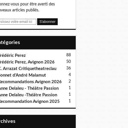
nnez-vous pour être averti des
veaux articles publiés.
Catégories
88
rédéric Perez
50
rédéric Perez, Avignon 2026
36
. Arrazat Critiquetheatreclau
4
onnet d'André Malamut
2
ecommandations Avignon 2026
1
nne Delaleu - Théâtre Passion
1
nne Delaleu -Théâtre Passion
1
Recommandation Avignon 2025
Archives