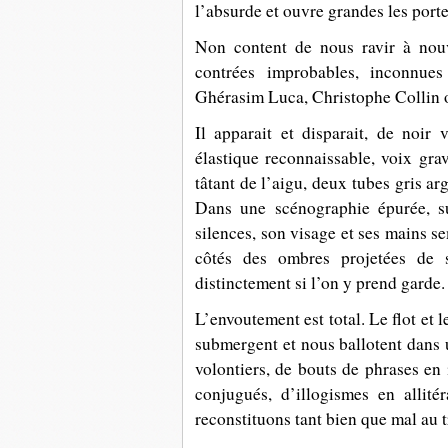
l’absurde et ouvre grandes les port
Non content de nous ravir à nouv
contrées improbables, inconnues
Ghérasim Luca, Christophe Collin o
Il apparait et disparait, de noir v
élastique reconnaissable, voix gr
tâtant de l’aigu, deux tubes gris ar
Dans une scénographie épurée, su
silences, son visage et ses mains s
côtés des ombres projetées de 
distinctement si l’on y prend garde.
L’envoutement est total. Le flot et 
submergent et nous ballotent dans 
volontiers, de bouts de phrases en 
conjugués, d’illogismes en allit
reconstituons tant bien que mal au t