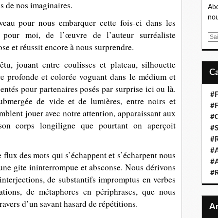
es de nos imaginaires.
Abo
nou
eau pour nous embarquer cette fois-ci dans les
 pour moi, de l’œuvre de l’auteur surréaliste
E
se et réussit encore à nous surprendre.
m
a
êtu, jouant entre coulisses et plateau, silhouette
i
ave profonde et colorée voguant dans le médium et
l
gentés pour partenaires posés par surprise ici ou là.
#F
bmergée de vide et de lumières, entre noirs et
#F
emblent jouer avec notre attention, apparaissant aux
#C
son corps longiligne que pourtant on aperçoit
#S
#R
#A
le flux des mots qui s’échappent et s’écharpent nous
#A
une gite ininterrompue et absconse. Nous dérivons
#
interjections, de substantifs impromptus en verbes
érations, de métaphores en périphrases, que nous
ravers d’un savant hasard de répétitions.