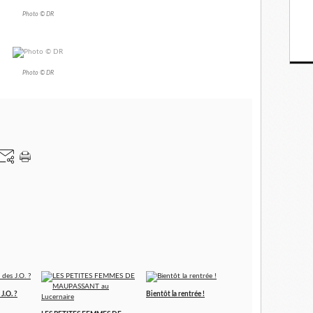
Photo © DR
Photo © DR
J.O. ?
Bientôt la rentrée !