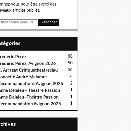
nnez-vous pour être averti des
veaux articles publiés.
Catégories
88
rédéric Perez
50
rédéric Perez, Avignon 2026
36
. Arrazat Critiquetheatreclau
4
onnet d'André Malamut
2
ecommandations Avignon 2026
1
nne Delaleu - Théâtre Passion
1
nne Delaleu -Théâtre Passion
1
Recommandation Avignon 2025
Archives