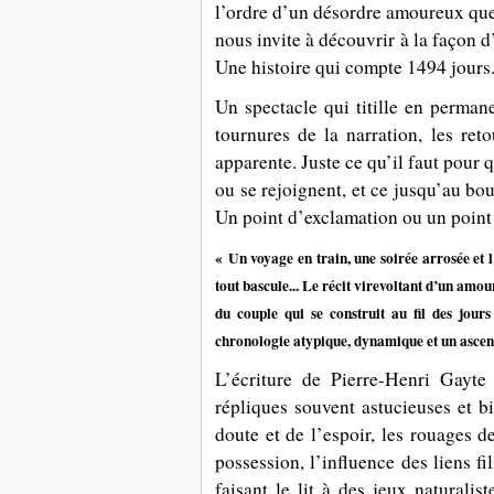
l’ordre d’un désordre amoureux que 
nous invite à découvrir à la façon d
Une histoire qui compte 1494 jours
Un spectacle qui titille en perman
tournures de la narration, les reto
apparente. Juste ce qu’il faut pour q
ou se rejoignent, et ce jusqu’au bou
Un point d’exclamation ou un point
« Un voyage en train, une soirée arrosée et l
tout bascule... Le
récit virevoltant d’un amour
du couple qui se construit au fil des jou
chronologie atypique, dynamique et un asce
L’écriture de
Pierre-Henri Gayte
répliques souvent astucieuses et b
doute et de l’espoir, les rouages d
possession, l’influence des liens f
faisant le lit à des jeux naturalis