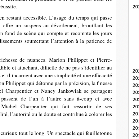
réussite.
20
en restant accessible. L’usage du temps qui passe
 offre un suspens au dévoilement, brouillant les
en fond de scène qui compte et recompte les jours
dissements soumettant l’attention à la patience de
 richesse de nuances. Marion Philippet et Pierre-
le et attachant, difficile de ne pas s’identifier au
20
et il incarnent avec une simplicité et une efficacité
20
n Philippet qui détonne par la précision, la finesse
20
el Charpentier et Nancy Jankowiak se partagent
20
e passent de l’un à l’autre sans à-coup et avec
20
 Michel Charpentier qui fait ressortir de ses
20
té, l’autorité ou le doute et contribue à colorer les
20
20
20
 curieux tout le long. Un spectacle qui feuilletonne
20