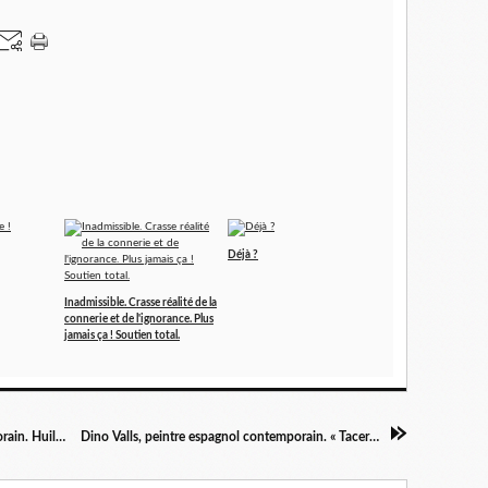
Déjà ?
Inadmissible. Crasse réalité de la
connerie et de l'ignorance. Plus
jamais ça ! Soutien total.
Geoffrey Johnson, peintre américain contemporain. Huiles sur toiles ou panneaux
Dino Valls, peintre espagnol contemporain. « Tacere », huile sur toile, 1992