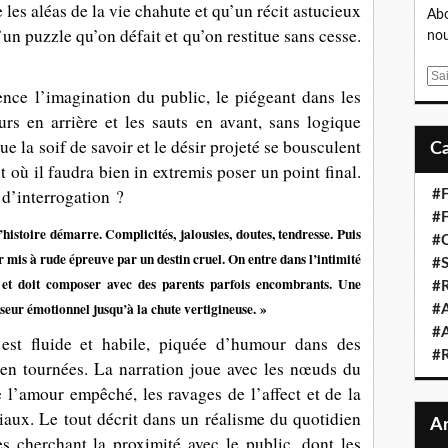
les aléas de la vie chahute et qu’un récit astucieux
Abo
’un puzzle qu’on défait et qu’on restitue sans cesse.
nou
.
E
ence l’imagination du public, le piégeant dans les
m
urs en arrière et les sauts en avant, sans logique
a
i
ue la soif de savoir et le désir projeté se bousculent
l
t où il faudra bien in extremis poser un point final.
 d’interrogation ?
#F
#F
’histoire démarre. Complicités, jalousies, doutes, tendresse. Puis
#C
 mis à rude épreuve par un destin cruel. On entre dans l’intimité
#S
rs et doit composer avec des parents parfois encombrants.
Une
#R
nseur émotionnel jusqu’à
la
chute vertigineuse. »
#A
#A
 est fluide et habile, piquée d’humour dans des
#
ien tournées. La narration joue avec les nœuds du
e l’amour empêché, les ravages de l’affect et de la
iliaux. Le tout décrit dans un réalisme du quotidien
tes cherchant la proximité avec le public, dont les