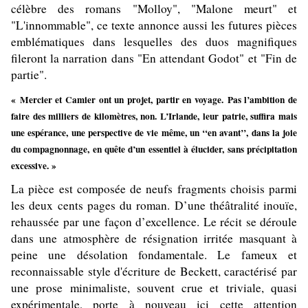
célèbre des romans "Molloy", "Malone meurt" et
"L'innommable", ce texte annonce aussi les futures pièces
emblématiques dans lesquelles des duos magnifiques
fileront la narration dans "En attendant Godot" et "Fin de
partie".
« Mercier et Camier ont un projet, partir en voyage.
Pas l’ambition de
faire des milliers de kilomètres, non. L’Irlande, leur patrie, suffira mais
une espérance, une perspective de vie même, un ‘‘en avant’’, dans la joie
du compagnonnage, en quête d’un essentiel à élucider, sans précipitation
excessive. »
La pièce est composée de neufs fragments choisis parmi
les deux cents pages du roman. D’une théâtralité inouïe,
rehaussée par une façon d’excellence. Le récit se déroule
dans une atmosphère de résignation irritée masquant à
peine une désolation fondamentale. Le fameux et
reconnaissable style d'écriture de Beckett, caractérisé par
une prose minimaliste, souvent crue et triviale, quasi
expérimentale, porte à nouveau ici cette attention