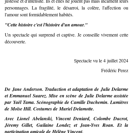
justesse et d'intensité. Ils et elles ne jouent pas mais incarnent leurs
personnages. La fragilité, le désarroi, la colère, l'affection ou
l'amour sont formidablement habités.
"Cette histoire c'est l'histoire d'un amour."
Un spectacle qui surprend et captive. Je conseille vivement cette
découverte.
pectacle vu le 4 juillet 2024
S
Frédéric Perez
De
Jane Anderson.
Traduction et adaptation de
Julie Delarme
et Emmanuel Suarez.
Mise en scène de
Julie Delarme
assistée
par
Yaël Tama.
Scénographie de
Camille Duchemin.
Lumières
de
Moïse Hill.
Costumes de
Muriel Delamotte.
Avec
Lionel Abelanski, Vincent Deniard, Colombe Ducrot,
Jéremy Gillet, Guilaine Londez et Jean-Yves Roan.
Et la
participation amicale de
Hélène Vincent.