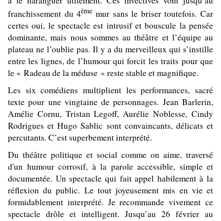
à le haranguer utilement. Ces invectives vont jusqu’au
ème
franchissement du 4
mur sans le briser toutefois. Car
certes oui, le spectacle est intrusif et bouscule la pensée
dominante, mais nous sommes au théâtre et l’équipe au
plateau ne l’oublie pas. Il y a du merveilleux qui s’instille
entre les lignes, de l’humour qui forcit les traits pour que
le « Radeau de la méduse » reste stable et magnifique.
Les six comédiens multiplient les performances, sacré
texte pour une vingtaine de personnages. Jean Barlerin,
Amélie Cornu, Tristan Legoff, Aurélie Noblesse, Cindy
Rodrigues et Hugo Sablic sont convaincants, délicats et
percutants. C’est superbement interprété.
Du théâtre politique et social comme on aime, traversé
d'un humour corrosif, à la parole accessible, simple et
documentée. Un spectacle qui fait appel habilement à la
réflexion du public. Le tout joyeusement mis en vie et
formidablement interprété. Je recommande vivement ce
spectacle drôle et intelligent. Jusqu’au 26 février au