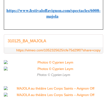
https://www.festivaloffavignon.com/spectacles/6008-
majola
310125_BA_MAJOLA
https://vimeo.com/1052325625/cfe75d29f0?share=copy
Photos © Cyprien Leym