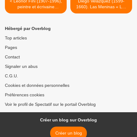
< Leonor Fini (1907-1996),
Diego Velázquez (1599-
peintre et écrivaine
1660). Las Meninas « Les
française. ’’ Vesper
Ménines », huile sur toile,
Express’’, huile sur toile,
1656 >
1966
Hébergé par Overblog
Top articles
Pages
Contact
Signaler un abus
C.G.U.
Cookies et données personnelles
Préférences cookies
Voir le profil de Spectatif sur le portail Overblog
Créer un blog sur Overblog
Créer un blog