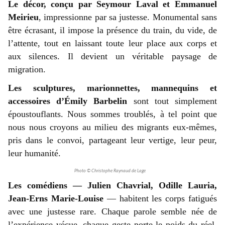
Le décor, conçu par Seymour Laval et Emmanuel
Meirieu
, impressionne par sa justesse. Monumental sans
être écrasant, il impose la présence du train, du vide, de
l’attente, tout en laissant toute leur place aux corps et
aux silences. Il devient un véritable paysage de
migration.
Les sculptures, marionnettes, mannequins et
accessoires d’Émily Barbelin
sont tout simplement
époustouflants. Nous sommes troublés, à tel point que
nous nous croyons au milieu des migrants eux-mêmes,
pris dans le convoi, partageant leur vertige, leur peur,
leur humanité.
Photo © Christophe Raynaud de Lage
Les comédiens — Julien Chavrial, Odille Lauria,
Jean-Erns Marie-Louise
— habitent les corps fatigués
avec une justesse rare. Chaque parole semble née de
l’expérience vécue, chaque geste porte le poids du réel.