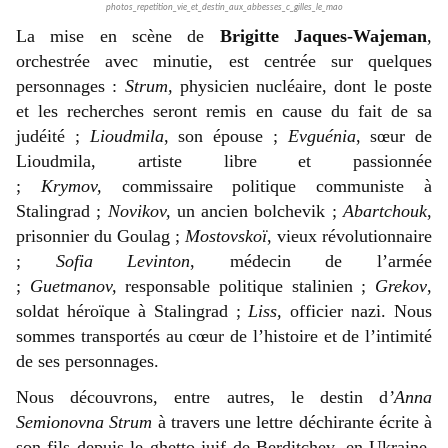
photos_repetition_vie_et_destin_aux_abbesses_c_gilles_le_mao
La mise en scène de
Brigitte Jaques-Wajeman
,
orchestrée avec minutie, est centrée sur quelques
personnages :
Strum,
physicien nucléaire, dont le poste
et les recherches seront remis en cause du fait de sa
judéité ;
Lioudmila
, son épouse ;
Evguénia
, sœur de
Lioudmila, artiste libre et passionnée
;
Krymov,
commissaire politique communiste à
Stalingrad ;
Novikov,
un ancien bolchevik ;
Abartchouk
,
prisonnier du Goulag ;
Mostovskoï
, vieux révolutionnaire
;
Sofia Levinton
, médecin de l’armée
;
Guetmanov,
responsable politique stalinien ;
Grekov
,
soldat héroïque à Stalingrad ;
Liss,
officier nazi. Nous
sommes transportés au cœur de l’histoire et de l’intimité
de ses personnages.
Nous découvrons, entre autres, le destin d
’Anna
Semionovna Strum
à travers une lettre déchirante écrite à
son fils depuis le ghetto juif de Berditchev, en Ukraine.