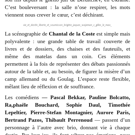
C’est bouleversant : la salle n’ose respirer, les mots
viennent nous crever le cœur, c’est déchirant.
vie_et_destin_liberte_et_soumisson_brigitte_jaques_wajeman_c_gilles_le_mao_
La scénographie de
Chantal de la Coste
est simple mais
polyvalente : une grande table de travail couverte de
livres et de dossiers, des chaises et des fauteuils, et
même des matelas dans un coin. Ces éléments
permettent à la fois de représenter des débats passionnés
autour de la table et, au besoin, de figurer la misère d’un
camp allemand ou du Goulag. L’espace reste flexible,
mêlant lieu de réflexion et de souffrance.
Les comédiens
— Pascal Bekkar, Pauline Bolcatto,
Ra,phaële Bouchard, Sophie Daul, Timothée
Lepeltier, Pierre-Stefan Montagnier, Aurore Paris,
Bertrand Pazos, Thibault Perrenoud
— passent d’un
personnage à l’autre avec brio, donnant vie à chaque