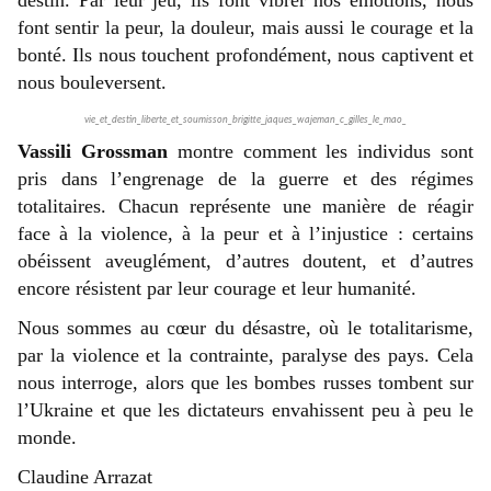
destin. Par leur jeu, ils font vibrer nos émotions, nous
font sentir la peur, la douleur, mais aussi le courage et la
bonté. Ils nous touchent profondément, nous captivent et
nous bouleversent.
vie_et_destin_liberte_et_soumisson_brigitte_jaques_wajeman_c_gilles_le_mao_
Vassili Grossman
montre comment les individus sont
pris dans l’engrenage de la guerre et des régimes
totalitaires. Chacun représente une manière de réagir
face à la violence, à la peur et à l’injustice : certains
obéissent aveuglément, d’autres doutent, et d’autres
encore résistent par leur courage et leur humanité.
Nous sommes au cœur du désastre, où le totalitarisme,
par la violence et la contrainte, paralyse des pays. Cela
nous interroge, alors que les bombes russes tombent sur
l’Ukraine et que les dictateurs envahissent peu à peu le
monde.
Claudine Arrazat