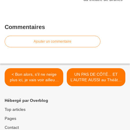
Commentaires
Ajouter un commentaire
< Bon alors, s'il ne neige
UN PAS DE CÔTÉ... ET
plus ici, je vais voir ailleurs
L’AUTRE AUSSI au Théâtre
si c'est mieux. Purée, c'est
de la Ville >
l'hiver, oui ou non ?
Hébergé par Overblog
Top articles
Pages
Contact