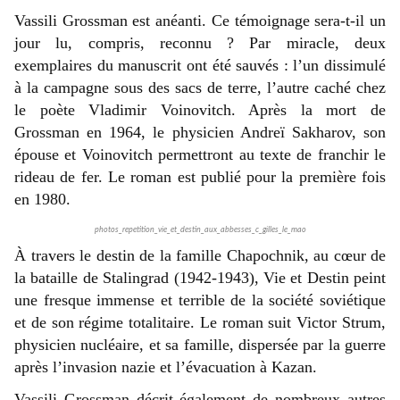
Vassili Grossman est anéanti. Ce témoignage sera-t-il un
jour lu, compris, reconnu ? Par miracle, deux
exemplaires du manuscrit ont été sauvés : l’un dissimulé
à la campagne sous des sacs de terre, l’autre caché chez
le poète Vladimir Voinovitch. Après la mort de
Grossman en 1964, le physicien Andreï Sakharov, son
épouse et Voinovitch permettront au texte de franchir le
rideau de fer. Le roman est publié pour la première fois
en 1980.
photos_repetition_vie_et_destin_aux_abbesses_c_gilles_le_mao
À travers le destin de la famille Chapochnik, au cœur de
la bataille de Stalingrad (1942-1943), Vie et Destin peint
une fresque immense et terrible de la société soviétique
et de son régime totalitaire. Le roman suit Victor Strum,
physicien nucléaire, et sa famille, dispersée par la guerre
après l’invasion nazie et l’évacuation à Kazan.
Vassili Grossman décrit également de nombreux autres