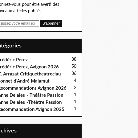
nnez-vous pour être averti des
veaux articles publiés.
Catégories
88
rédéric Perez
50
rédéric Perez, Avignon 2026
36
. Arrazat Critiquetheatreclau
4
onnet d'André Malamut
2
ecommandations Avignon 2026
1
nne Delaleu - Théâtre Passion
1
nne Delaleu -Théâtre Passion
1
Recommandation Avignon 2025
Archives