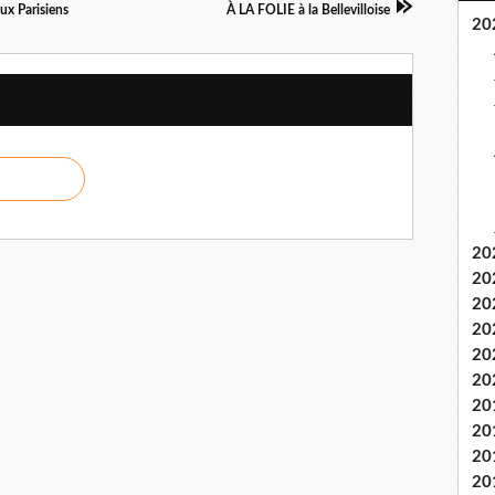
x Parisiens
À LA FOLIE à la Bellevilloise
20
20
20
20
20
20
20
20
20
20
20