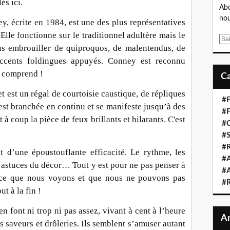
és ici.
Abo
nou
y, écrite en 1984, est une des plus représentatives
 Elle fonctionne sur le traditionnel adultère mais le
E
s embrouiller de quiproquos, de malentendus, de
m
ccents foldingues appuyés. Conney est reconnu
a
i
 comprend !
l
t est un régal de courtoisie caustique, de répliques
#F
 est branchée en continu et se manifeste jusqu’à des
#F
 à coup la pièce de feux brillants et hilarants. C'est
#C
#S
#R
 d’une époustouflante efficacité. Le rythme, les
#A
les astuces du décor… Tout y est pour ne pas penser à
#A
ar ce que nous voyons et que nous ne pouvons pas
#
t à la fin !
en font ni trop ni pas assez, vivant à cent à l’heure
s saveurs et drôleries. Ils semblent s’amuser autant