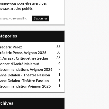
nnez-vous pour être averti des
veaux articles publiés.
Catégories
88
rédéric Perez
50
rédéric Perez, Avignon 2026
36
. Arrazat Critiquetheatreclau
4
onnet d'André Malamut
2
ecommandations Avignon 2026
1
nne Delaleu - Théâtre Passion
1
nne Delaleu -Théâtre Passion
1
Recommandation Avignon 2025
Archives