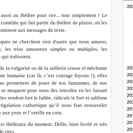
20
aussi au théâtre pour rire... tout simplement ! Le
comédie qui fait partie du théâtre de plaisir, où les
édominent aux messages du texte.
sques ne cherchent rien d'autre que nous amuser,
t, les trios amoureux simples ou multiples, les
 qui trahissent.
de la vulgarité ou de la raillerie crasse et méchante
20
nte humaine (car là, c’est courage fuyons !), elles
20
20
ous permettent de jouer de nos fantasmes, de nos
20
s se moquent pour nous des interdits en les faisant
20
es rendent fort le faible, ridicule le fort et sublime
20
égulation cathartique qu’il nous faut renouveler
20
 aux yeux et l’oreille en coin.
20
20
rs théâtraux du moment. Drôle, bien ficelé et très
20
e rires.