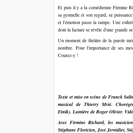
Et puis il y a la comédienne Firmine Ri
sa gestuelle et son regard, sa puissance
et l'émotion passe la rampe. Une esthéti
dont la facture se révèle d'une grande sen
Un moment de théâtre de la parole mémo
nombre. Pour l'importance de ses messa
Courez-y !
Texte
et mise en scène
de
Franck Sali
musical
de
Thierry Mvié.
Chorég
Etnik).
Lumière
de Roger Olivier.
Vid
Avec
Firmine Richard, les musicie
Stéphane Floricien, José Jernidier, St