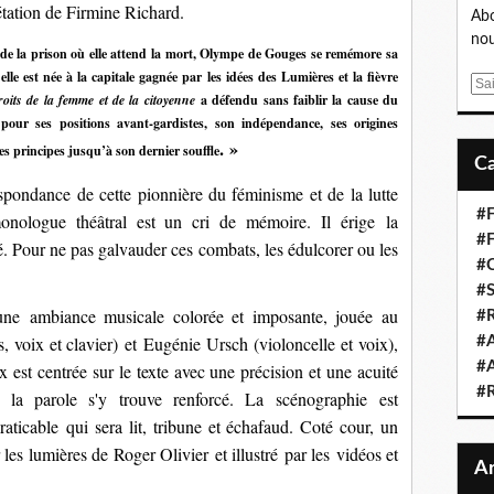
rétation de Firmine Richard.
Abo
nou
 de la prison où elle attend la mort, Olympe de Gouges se remémore sa
lle est née à la capitale gagnée par les idées des Lumières et la fièvre
E
roits de la femme et de la citoyenne
a défendu sans faiblir la cause du
m
pour ses positions avant-gardistes, son indépendance, ses origines
a
.
»
ses principes jusqu’à son dernier souffle
i
l
spondance de cette pionnière du féminisme et de la lutte
#F
nologue théâtral est un cri de mémoire. Il érige la
#F
é. Pour ne pas galvauder ces combats, les édulcorer ou les
#C
#S
 une ambiance musicale colorée et imposante, jouée au
#R
s, voix et clavier)
et Eugénie Ursch
(violoncelle et voix),
#A
#A
ux est centrée sur le texte avec une précision et une acuité
#
de la parole s'y trouve renforcé. La scénographie est
aticable qui sera lit, tribune et échafaud. Coté cour, un
les l
umières de Roger Olivier
et illustré par les vidéos et