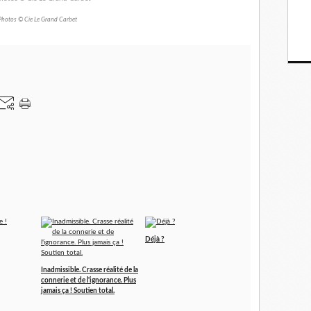
Photos © Cie Le Grand Carbet
Déjà ?
Inadmissible. Crasse réalité de la
connerie et de l'ignorance. Plus
jamais ça ! Soutien total.