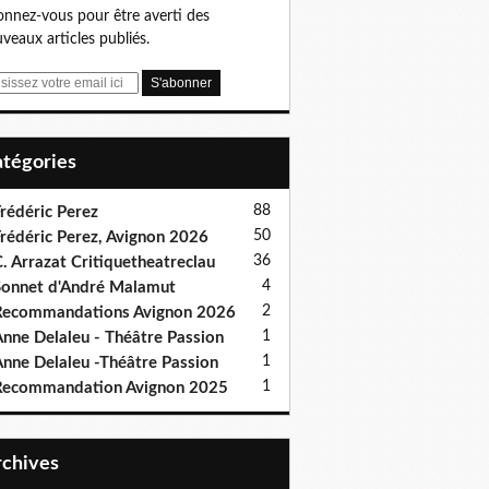
nnez-vous pour être averti des
veaux articles publiés.
Catégories
88
rédéric Perez
50
rédéric Perez, Avignon 2026
36
. Arrazat Critiquetheatreclau
4
onnet d'André Malamut
2
ecommandations Avignon 2026
1
nne Delaleu - Théâtre Passion
1
nne Delaleu -Théâtre Passion
1
Recommandation Avignon 2025
Archives