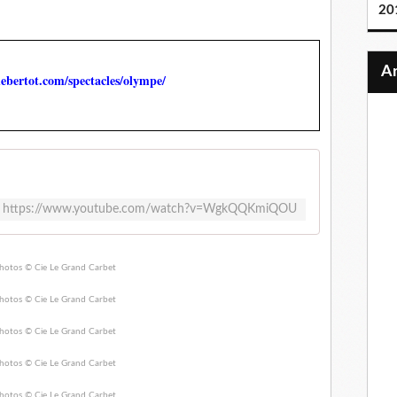
20
ohebertot.com/spectacles/olympe/
https://www.youtube.com/watch?v=WgkQQKmiQOU