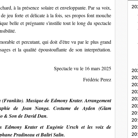
chard, à la présence solaire et enveloppante. Par sa voix,
20
 de jeu forte et délicate à la fois, ses propos font mouche
que belle et prégnante s'instille tout le long du spectacle
sibilité.
rable et percutant, qui doit d'être vu par le plus grand
ges et la qualité époustouflante de son interprétation.
Spectacle vu
le 16 mars 2025
20
20
Frédéric Perez
20
20
20
n
(Frankito)
.
Musique de
Edmony Krater.
Arrangement
20
raphie de
Jean Nanga.
Costume de
Ayden (Glam
20
éo & Son de
David Dan.
20
ns Edmony Krater et Eugénie Ursch et les voix de
20
éphane Pradineau et Baliri Salin.
20