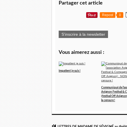
Partager cet article
Repost
0
S'inscrire à la newsletter
Vous aimerez aussi :
Impatient je suis !
Communiqué de l’as
Avignon Festival &
(festival Off Avigno
la censure !