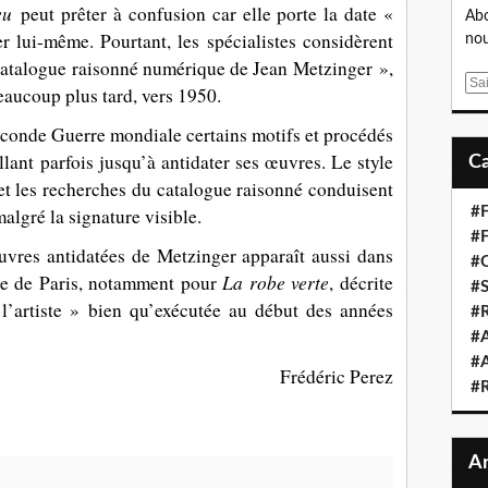
eu
peut prêter à confusion car elle porte la date «
Abo
r lui-même. Pourtant, les spécialistes considèrent
nou
catalogue raisonné numérique de Jean Metzinger »,
E
eaucoup plus tard, vers 1950.
m
a
 Seconde Guerre mondiale certains motifs et procédés
i
ant parfois jusqu’à antidater ses œuvres. Le style
l
 et les recherches du catalogue raisonné conduisent
malgré la signature visible.
#F
#F
vres antidatées de Metzinger apparaît aussi dans
#C
La robe verte
ne de Paris, notamment pour
, décrite
#S
l’artiste » bien qu’exécutée au début des années
#R
#A
#A
Frédéric Perez
#