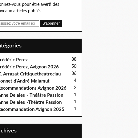
nnez-vous pour être averti des
veaux articles publiés.
Catégories
88
rédéric Perez
50
rédéric Perez, Avignon 2026
36
. Arrazat Critiquetheatreclau
4
onnet d'André Malamut
2
ecommandations Avignon 2026
1
nne Delaleu - Théâtre Passion
1
nne Delaleu -Théâtre Passion
1
Recommandation Avignon 2025
Archives