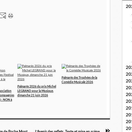
20
20
20
Palmarès des Trophées de la
20
Comédie Musicale 2026
Palmarès 2026 du prix Michel
20
sociation
LEGRAND pour la Musique,
20
 Compagnies
dimanche 21 juin 2026
n) : NON à
20
20
20
20
20
LETTRES DE MADAME DE SÉVIGNÉ au théâtre de Poche Montparnasse
L’Avenir des reflets. Texte et mise en scène Lazare