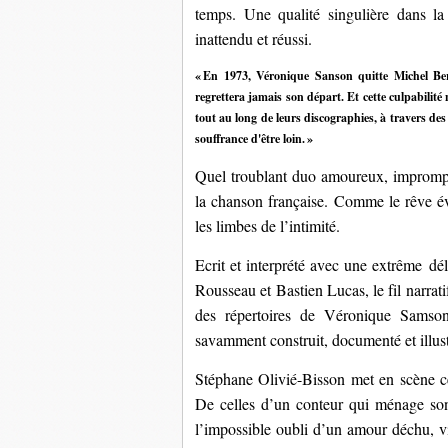
temps. Une qualité singulière dans la
inattendu et
réus
si.
«
En 1973, Véronique Sanson quitte Michel Berge
regrettera jamais son départ. Et cette culpabilité
tout au long de leurs discographies, à travers de
souffrance d'être loin.
»
Quel troublant duo amoureux, impromptu
la chanson française. Comme le rêve éve
les limbes de l’intimité.
Ecrit 
et interprété
avec une extrême dél
Rousseau et Bastien Lucas
, le fil narra
d
es
 répertoire
s de Véronique Samson
savamment
construit
, 
documenté
 et
 illu
Stéphane 
Olivié
-Bisson
 met en
 scène
 c
De celles d’un conteur qui 
ménage son
l
’impossible oubli d’un amour déchu, vif