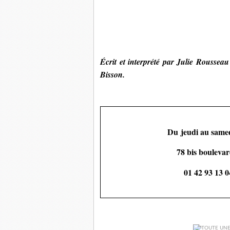
Écrit et interprété par 
Julie Rousseau
Bisson
.
D
u jeudi au same
78 bis boulevar
01 42 93 13 0