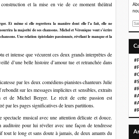
 construction et la mise en vie de ce moment théâtral
Abo
nou
r. Et même si elle regrettera la manière dont elle l’a fait, elle ne
E
 nourrira la majorité de ses chansons.
Michel et Véronique vont s’écrire
m
s chansons
.
U
ne relation épistolaire passionnée, révélant le manque et la
a
i
l
 et intense que vécurent ces deux grands interprètes de 
#F
illé d’une belle histoire d’amour tue et retranchée dans 
#F
#C
icatesse 
par les deux comédiens-pianistes-chanteurs 
Julie 
#S
tif rebondit sur les messages
 implicites et sensibles, extraits 
#R
#A
 et de Michel Berger
.
Le
 récit
de cette passion
 est 
#A
stré par les pages signifi
catives de leurs partitions.
#
e spectacle musical avec une 
attention délicate et douce. 
 auditoire
 pour
 lui 
révéler
 avec une façon de tendresse
 tout le long et sans doute à jamais, 
de deux amants du 