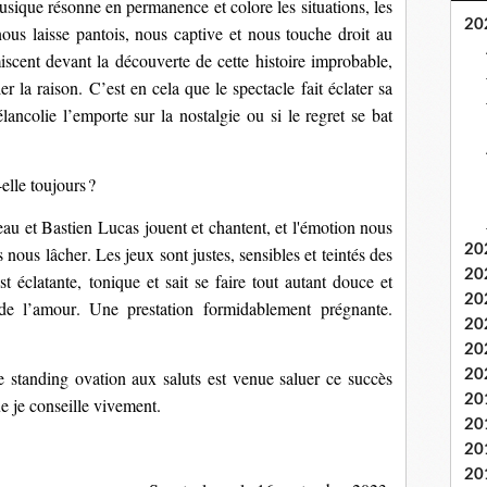
usique résonne 
en permanence 
et colore les situations, les 
20
ous laisse pantois, nous captive et nous touche droit au
isce
nt devant la découverte de cette histoire improbable
, 
le
r
 la raison. C
’est 
en cela
 que 
le spectacle 
fait 
éclate
r sa 
lancolie l’emporte sur la nostalgie ou si le regret
 se bat 
-elle toujours
?
au et Bastien Lucas jouent et chantent, et l'émotion nous 
20
nous lâcher. Les jeux sont justes, sensibles et teintés des 
20
t éclatante, tonique et sait se faire tout autant douce et 
20
 de l’amour. Une prestation formidablement prégnante. 
20
20
 standing ovation aux saluts est venue saluer ce succès 
20
20
 je conseille vivement.
20
20
20