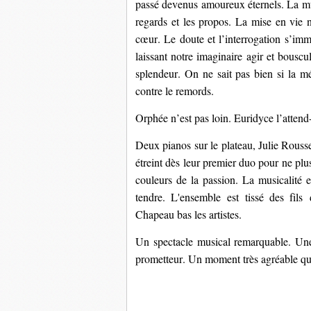
passé devenus amoureux éternels
.
 La m
regar
d
s
 et
 les propos.
La mise en vie n
cœur
. Le doute
et l’interrogation 
s’imm
laissant notre imaginaire 
a
gir et 
bouscu
sp
l
endeur.
On ne sait pas bien si la mé
contre le 
remords
.
Orphée 
n’est pas loin. 
Euridyce
 l’attend
Deux pianos sur le plateau, Julie Rousse
étreint dès leur premier duo pour ne plus 
couleurs de la passion. La musicalité es
tendre. L'ensemble est tissé des fils
Chapeau bas les artistes.
Un spectacle musical remarquable
. Une
prometteur. 
Un moment très agréable que