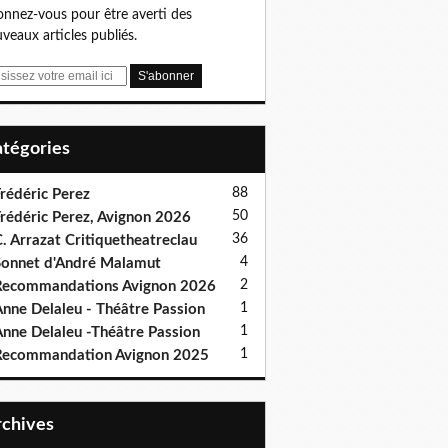
nnez-vous pour être averti des
veaux articles publiés.
Catégories
88
rédéric Perez
50
rédéric Perez, Avignon 2026
36
. Arrazat Critiquetheatreclau
4
onnet d'André Malamut
2
ecommandations Avignon 2026
1
nne Delaleu - Théâtre Passion
1
nne Delaleu -Théâtre Passion
1
Recommandation Avignon 2025
Archives