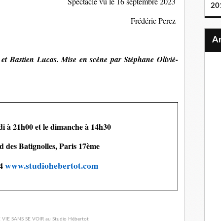
Spectacle vu le
16
septembre
2023
20
Frédéric Perez
 et Bastien Lucas
. 
Mis
e
 en scène
 par
 Stéphane 
Olivié
-
di à 21h00 et le dimanche à 14h30
d des Batignolles, Paris 17
ème
www.studiohebertot.com
4 