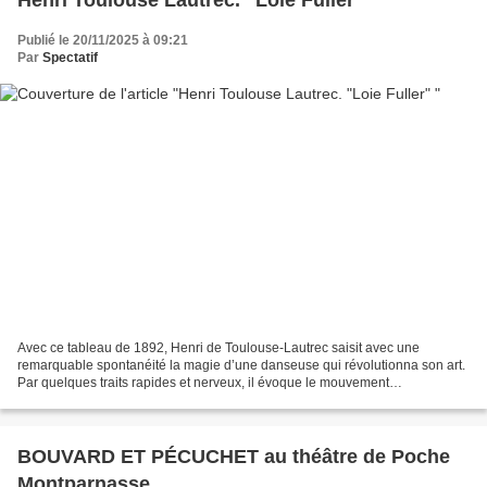
Publié le 20/11/2025 à 09:21
Par
Spectatif
Avec ce tableau de 1892, Henri de Toulouse-Lautrec saisit avec une
remarquable spontanéité la magie d’une danseuse qui révolutionna son art.
Par quelques traits rapides et nerveux, il évoque le mouvement
tourbillonnant des voiles qui ont fait la renommée...
BOUVARD ET PÉCUCHET au théâtre de Poche
Montparnasse