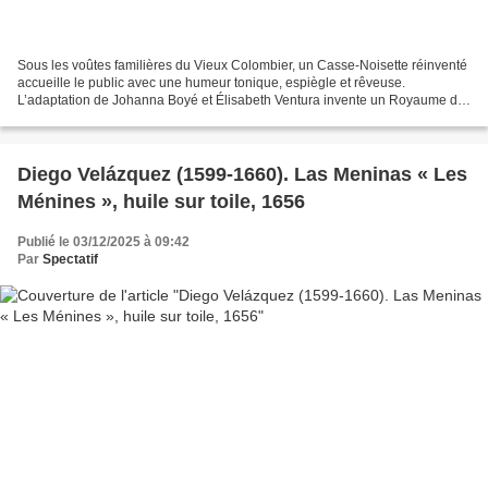
Sous les voûtes familières du Vieux Colombier, un Casse-Noisette réinventé
accueille le public avec une humeur tonique, espiègle et rêveuse.
L’adaptation de Johanna Boyé et Élisabeth Ventura invente un Royaume de
la nuit où les ombres ont des idées bien...
Diego Velázquez (1599-1660). Las Meninas « Les
Ménines », huile sur toile, 1656
Publié le 03/12/2025 à 09:42
Par
Spectatif