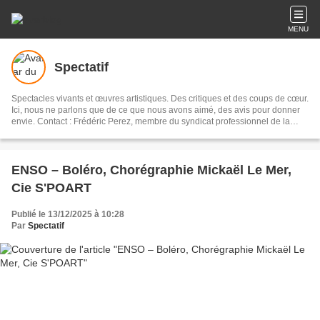
MENU
Spectatif
Spectacles vivants et œuvres artistiques. Des critiques et des coups de cœur.
Ici, nous ne parlons que de ce que nous avons aimé, des avis pour donner
envie. Contact : Frédéric Perez, membre du syndicat professionnel de la
critique de théâtre, de musique et de danse.
ENSO – Boléro, Chorégraphie Mickaël Le Mer,
Cie S'POART
Publié le 13/12/2025 à 10:28
Par
Spectatif