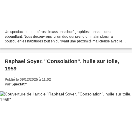
Un spectacle de numéros circassiens chorégraphiés dans un tonus
ébouriffant. Nous découvrons ici un duo qui prend un malin plaisir à
bousculer les habitudes tout en cultivant une proximité malicieuse avec le
public. Deux corps qui jouent, dansent, feintent,...
Raphael Soyer. "Consolation", huile sur toile,
1959
Publié le 09/12/2025 à 11:02
Par
Spectatif