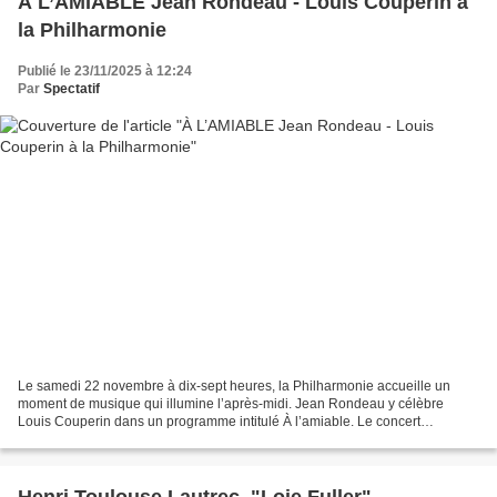
À L’AMIABLE Jean Rondeau - Louis Couperin à
la Philharmonie
Publié le 23/11/2025 à 12:24
Par
Spectatif
Le samedi 22 novembre à dix-sept heures, la Philharmonie accueille un
moment de musique qui illumine l’après-midi. Jean Rondeau y célèbre
Louis Couperin dans un programme intitulé À l’amiable. Le concert
commence dans un noir discret. Les notes émergent....
Henri Toulouse Lautrec. "Loie Fuller"