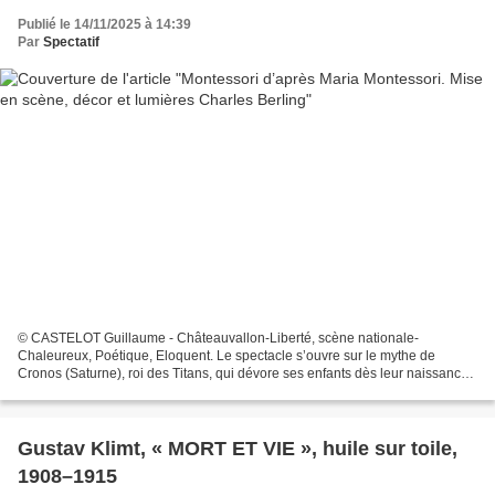
Publié le 14/11/2025 à 14:39
Par
Spectatif
© CASTELOT Guillaume - Châteauvallon-Liberté, scène nationale-
Chaleureux, Poétique, Eloquent. Le spectacle s’ouvre sur le mythe de
Cronos (Saturne), roi des Titans, qui dévore ses enfants dès leur naissance,
par peur d’être détrôné, selon une prophétie....
Gustav Klimt, « MORT ET VIE », huile sur toile,
1908–1915