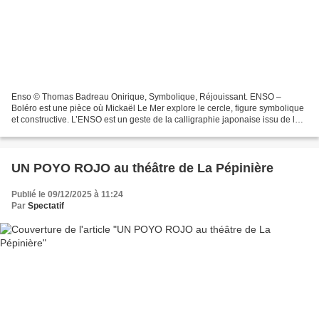
Enso © Thomas Badreau Onirique, Symbolique, Réjouissant. ENSO –
Boléro est une pièce où Mickaël Le Mer explore le cercle, figure symbolique
et constructive. L’ENSO est un geste de la calligraphie japonaise issu de la
culture bouddhiste zen : c’est un...
UN POYO ROJO au théâtre de La Pépinière
Publié le 09/12/2025 à 11:24
Par
Spectatif