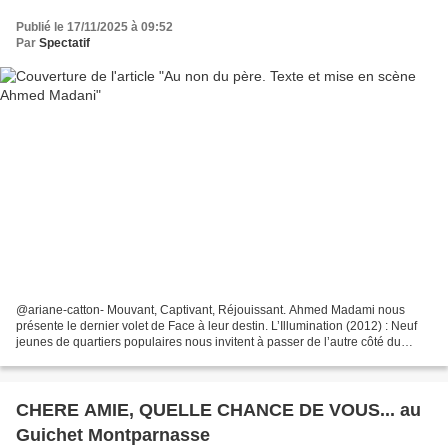
Publié le 17/11/2025 à 09:52
Par
Spectatif
@ariane-catton- Mouvant, Captivant, Réjouissant. Ahmed Madami nous
présente le dernier volet de Face à leur destin. L’Illumination (2012) : Neuf
jeunes de quartiers populaires nous invitent à passer de l’autre côté du
miroir. On suit leur histoire sur...
CHERE AMIE, QUELLE CHANCE DE VOUS... au
Guichet Montparnasse