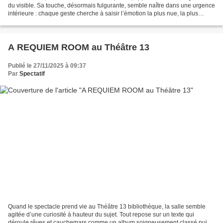
du visible. Sa touche, désormais fulgurante, semble naître dans une urgence
intérieure : chaque geste cherche à saisir l’émotion la plus nue, la plus
immédiate, avant qu’elle ne...
A REQUIEM ROOM au Théâtre 13
Publié le 27/11/2025 à 09:37
Par
Spectatif
Quand le spectacle prend vie au Théâtre 13 bibliothèque, la salle semble
agitée d’une curiosité à hauteur du sujet. Tout repose sur un texte qui
déroule rêves et cauchemars comme un album soigneusement classé puis