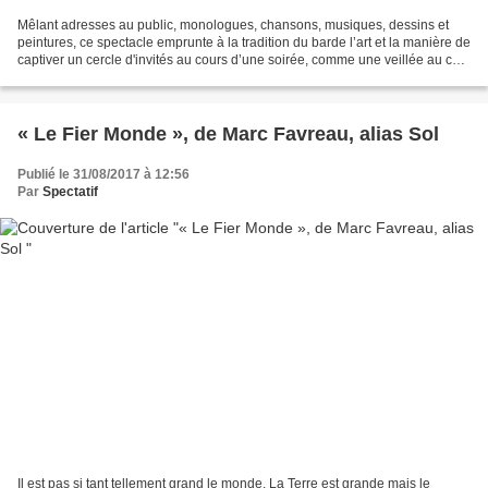
Mêlant adresses au public, monologues, chansons, musiques, dessins et
peintures, ce spectacle emprunte à la tradition du barde l’art et la manière de
captiver un cercle d'invités au cours d’une soirée, comme une veillée au coin
du feu. Soirée envoutante...
« Le Fier Monde », de Marc Favreau, alias Sol
Publié le 31/08/2017 à 12:56
Par
Spectatif
Il est pas si tant tellement grand le monde. La Terre est grande mais le