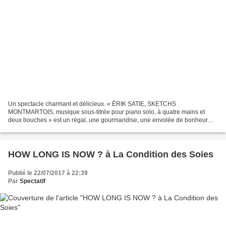
Un spectacle charmant et délicieux. « ÉRIK SATIE, SKETCHS
MONTMARTOIS, musique sous-titrée pour piano solo, à quatre mains et
deux bouches » est un régal, une gourmandise, une envolée de bonheur
musical et rieur ! Nous nous prêtons au jeu du rêve éveillé...
HOW LONG IS NOW ? à La Condition des Soies
Publié le 22/07/2017 à 22:39
Par
Spectatif