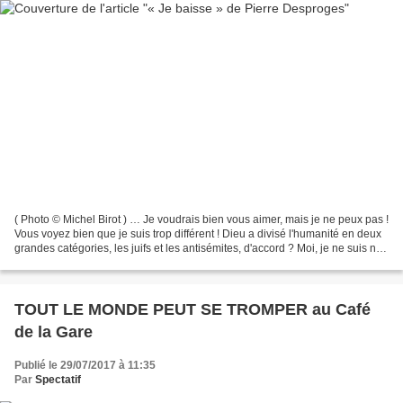
( Photo © Michel Birot ) … Je voudrais bien vous aimer, mais je ne peux pas !
Vous voyez bien que je suis trop différent ! Dieu a divisé l'humanité en deux
grandes catégories, les juifs et les antisémites, d'accord ? Moi, je ne suis ni
l'un ni l'autre,...
TOUT LE MONDE PEUT SE TROMPER au Café
de la Gare
Publié le 29/07/2017 à 11:35
Par
Spectatif