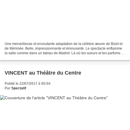
Une merveilleuse et envoutante adaptation de la célèbre œuvre de Bizet et
de Mérimée. Belle, impressionnante et émouvante. Le spectacle enflamme
la salle comme dans un tablao de Madrid. Là où les sueurs et les parfums se
mêlent, les vins coulent à flot...
VINCENT au Théâtre du Centre
Publié le 22/07/2017 à 00:04
Par
Spectatif