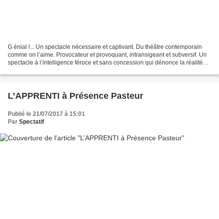
G énial !... Un spectacle nécessaire et captivant. Du théâtre contemporain
comme on l’aime. Provocateur et provoquant, intransigeant et subversif. Un
spectacle à l’intelligence féroce et sans concession qui dénonce la réalité
d’une femme livrée aux violences...
L’APPRENTI à Présence Pasteur
Publié le 21/07/2017 à 15:01
Par
Spectatif