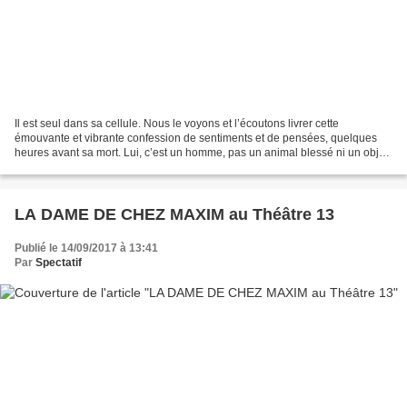
Il est seul dans sa cellule. Nous le voyons et l’écoutons livrer cette
émouvante et vibrante confession de sentiments et de pensées, quelques
heures avant sa mort. Lui, c’est un homme, pas un animal blessé ni un objet
périmé, juste un homme, jeune, condamné...
LA DAME DE CHEZ MAXIM au Théâtre 13
Publié le 14/09/2017 à 13:41
Par
Spectatif