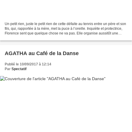
Un petit rien, juste le petit rien de cette défaite au tennis entre un père et son
fils, qui, rapportée à la mère, met la puce à l’oreille. Inquiète et protectrice,
Florence sent que quelque chose ne va pas. Elle organise aussitôt une
réunion de famille...
AGATHA au Café de la Danse
Publié le 10/09/2017 à 12:14
Par
Spectatif