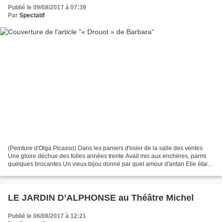
Publié le 09/08/2017 à 07:39
Par
Spectatif
(Peinture d'Olga Picasso) Dans les paniers d'osier de la salle des ventes
Une gloire déchue des folles années trente Avait mis aux enchères, parmi
quelques brocantes Un vieux bijou donné par quel amour d'antan Elle était
là, figée, superbe et déchirante...
LE JARDIN D’ALPHONSE au Théâtre Michel
Publié le 06/08/2017 à 12:21