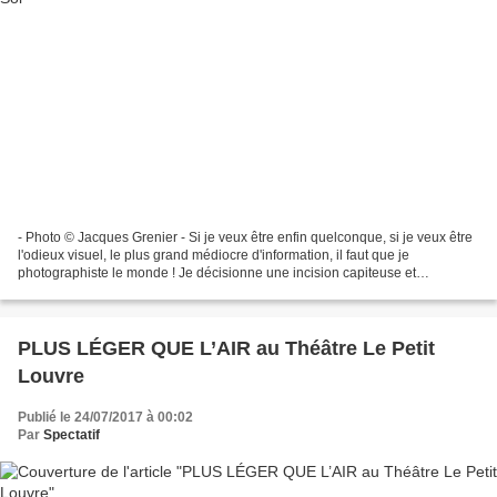
- Photo © Jacques Grenier - Si je veux être enfin quelconque, si je veux être
l'odieux visuel, le plus grand médiocre d'information, il faut que je
photographiste le monde ! Je décisionne une incision capiteuse et
insubmersive : je serai photograve et...
PLUS LÉGER QUE L’AIR au Théâtre Le Petit
Louvre
Publié le 24/07/2017 à 00:02
Par
Spectatif