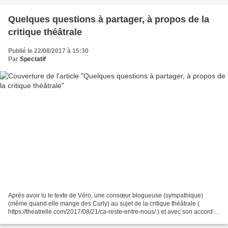
Quelques questions à partager, à propos de la
critique théâtrale
Publié le 22/08/2017 à 15:30
Par
Spectatif
Après avoir lu le texte de Véro, une consœur blogueuse (sympathique)
(même quand elle mange des Curly) au sujet de la critique théâtrale (
https://theatrelle.com/2017/08/21/ca-reste-entre-nous/ ) et avec son accord
pour le mentionner, j’ai réfléchi à...