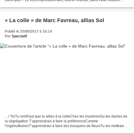
trahit quoi ? Le récit impressionnant, tout en finesse, dans cette célèbre
pièce d’Harold Pinter, écrite en...
« La colle » de Marc Favreau, allias Sol
Publié le 25/08/2017 à 10:14
Par
Spectatif
…/ ToiTu voisFaut que tu ailles à la colleChez les insulinesOu les dames de
la ségrégation T’apprendrais à faire la préférenceComme
l’ingénuflexionT’apprendrais à faire des bouquins de fleursTu les mettrais en
verbePour les subjuguer pluss-que-parfait...