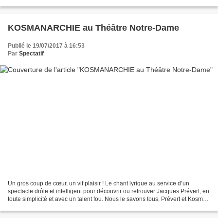
Et que c’est drôle !... Un humour décapant...
KOSMANARCHIE au Théâtre Notre-Dame
Publié le 19/07/2017 à 16:53
Par
Spectatif
Un gros coup de cœur, un vif plaisir ! Le chant lyrique au service d’un
spectacle drôle et intelligent pour découvrir ou retrouver Jacques Prévert, en
toute simplicité et avec un talent fou. Nous le savons tous, Prévert et Kosma,
Kosma et Prévert, forment...