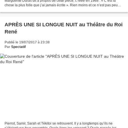
Marguerite Duras dit à propos de cette pièce, c réée en 1968 : « C’est la
chose la plus folle que j’ai jamais écrite ». Rien moins et ce n’est pas peu
dire !... Là où nous sommes,...
APRÈS UNE SI LONGUE NUIT au Théâtre du Roi
René
Publié le 19/07/2017 à 23:38
Par
Spectatif
Pierrot, Samir, Sarah et Tékitoi se retrouvent. Il y a longtemps qu’ils ne
s’étaient vus tous ensemble. Quels liens les unissent ? Quels passés les