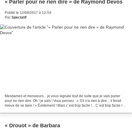
« Parler pour ne rien dire » de Raymond Devos
Publié le 12/08/2017 à 12:54
Par
Spectatif
Mesdames et messieurs... je vous signale tout de suite que je vais parler
pour ne rien dire. Oh ! je sais ! Vous pensez : « S'il n'a rien à dire... il ferait
mieux de se taire ! » Évidement ! Mais c´est trop facile !... C´est trop facile !
Vous voudriez...
« Drouot » de Barbara