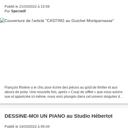
Publié le 21/10/2022 à 15:56
Par
Spectatif
François Rivière a le chic pour écrire des pièces au goût de thriller et aux
atours de polar. Une nouvelle fois, après « Coup de sifflet » que nous avions
vue et appréciée ici-même, nous voici plongés dans cet univers singulier du
théâtre de l’illusion...
DESSINE-MOI UN PIANO au Studio Hébertot
Publié le 14/10/2022 à 09:44