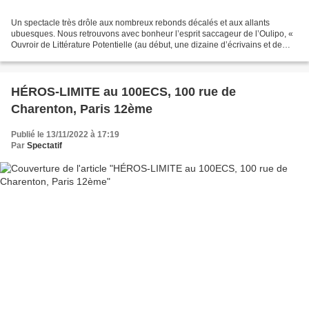
Un spectacle très drôle aux nombreux rebonds décalés et aux allants
ubuesques. Nous retrouvons avec bonheur l’esprit saccageur de l’Oulipo, «
Ouvroir de Littérature Potentielle (au début, une dizaine d’écrivains et de
mathématiciens réunis en 1960 par...
HÉROS-LIMITE au 100ECS, 100 rue de
Charenton, Paris 12ème
Publié le 13/11/2022 à 17:19
Par
Spectatif