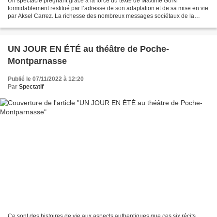
Un spectacle prégnant grâce à la force du texte de Maxime Gorki
formidablement restitué par l’adresse de son adaptation et de sa mise en vie
par Aksel Carrez. La richesse des nombreux messages sociétaux de la
pièce, sombres et lucides, cyniques et cruels...
UN JOUR EN ÉTÉ au théâtre de Poche-
Montparnasse
Publié le 07/11/2022 à 12:20
Par
Spectatif
Ce sont des histoires de vie aux aspects authentiques que ces six récits