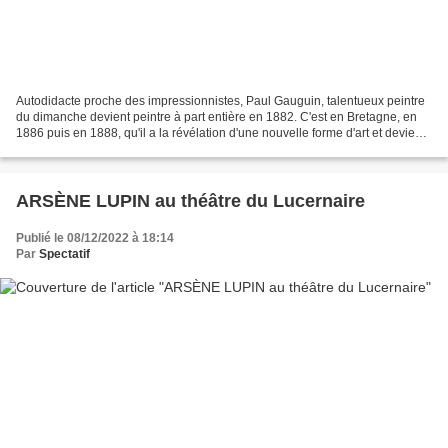
Autodidacte proche des impressionnistes, Paul Gauguin, talentueux peintre
du dimanche devient peintre à part entière en 1882. C'est en Bretagne, en
1886 puis en 1888, qu'il a la révélation d'une nouvelle forme d'art et devient
l'une des figures les plus...
ARSÈNE LUPIN au théâtre du Lucernaire
Publié le 08/12/2022 à 18:14
Par
Spectatif