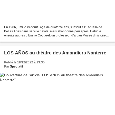
En 1906, Emilio Pettoruti, âgé de quatorze ans, s’inscrit à l’Escuella de
Bellas Artes dans sa ville natale, mais abandonne peu après. Il étudie
ensuite auprès d’Emilio Coutaret, un professeur d’art au Musée d’histoire
nationale, où il commence à pratiquer...
LOS AÑOS au théâtre des Amandiers Nanterre
Publié le 18/12/2022 à 13:35
Par
Spectatif