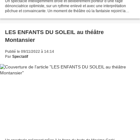
Un spectacle intelligemment drôle et délibérément porteur d’une rage
dénonciatrice optimiste, sur un rythme enlevé et avec une interprétation
pêchue et convaincante. Un moment de théâtre où la fantaisie rejoint la
réflexion pour sourire des bassesses...
LES ENFANTS DU SOLEIL au théâtre
Montansier
Publié le 09/11/2022 à 14:14
Par
Spectatif