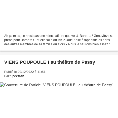
Ah ça mais, ce n’est pas une mince affaire que voilà. Barbara ! Geneviève se
prend pour Barbara ! Est-elle folle ou fan ? Joue-t-elle à taper sur les nerfs
des autres membres de sa famille ou alors ? Nous le saurons bien assez tôt.
« Un poulet aux pruneaux,...
VIENS POUPOULE ! au théâtre de Passy
Publié le 20/12/2022 à 11:51
Par
Spectatif