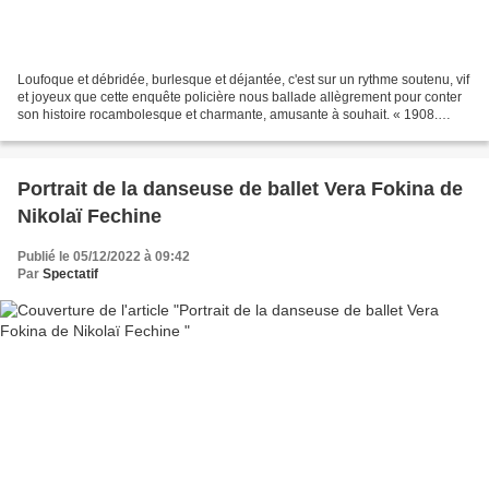
Loufoque et débridée, burlesque et déjantée, c'est sur un rythme soutenu, vif
et joyeux que cette enquête policière nous ballade allègrement pour conter
son histoire rocambolesque et charmante, amusante à souhait. « 1908.
Nous sommes au château des Gournay-Martin...
Portrait de la danseuse de ballet Vera Fokina de
Nikolaï Fechine
Publié le 05/12/2022 à 09:42
Par
Spectatif