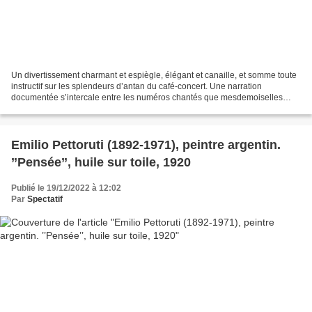
Un divertissement charmant et espiègle, élégant et canaille, et somme toute
instructif sur les splendeurs d’antan du café-concert. Une narration
documentée s’intercale entre les numéros chantés que mesdemoiselles
Duperey et Duval ne se privent pas de...
Emilio Pettoruti (1892-1971), peintre argentin.
’’Pensée’’, huile sur toile, 1920
Publié le 19/12/2022 à 12:02
Par
Spectatif