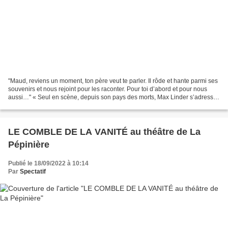
"Maud, reviens un moment, ton père veut te parler. Il rôde et hante parmi ses
souvenirs et nous rejoint pour les raconter. Pour toi d’abord et pour nous
aussi…" « Seul en scène, depuis son pays des morts, Max Linder s’adresse
à Maud, sa fille de seize...
LE COMBLE DE LA VANITÉ au théâtre de La
Pépinière
Publié le 18/09/2022 à 10:14
Par
Spectatif