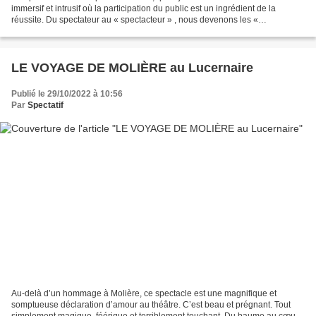
immersif et intrusif où la participation du public est un ingrédient de la
réussite. Du spectateur au « spectacteur » , nous devenons les «
speclaqueurs » illustrant par la démonstration...
LE VOYAGE DE MOLIÈRE au Lucernaire
Publié le 29/10/2022 à 10:56
Par
Spectatif
Au-delà d’un hommage à Molière, ce spectacle est une magnifique et
somptueuse déclaration d’amour au théâtre. C’est beau et prégnant. Tout