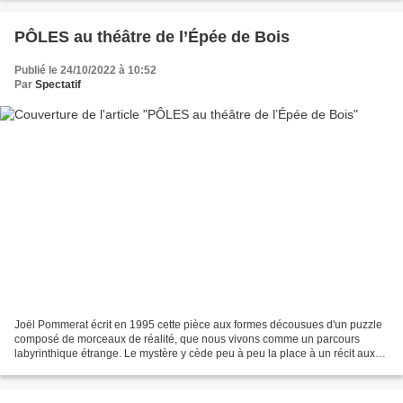
PÔLES au théâtre de l’Épée de Bois
Publié le 24/10/2022 à 10:52
Par
Spectatif
Joël Pommerat écrit en 1995 cette pièce aux formes décousues d'un puzzle
composé de morceaux de réalité, que nous vivons comme un parcours
labyrinthique étrange. Le mystère y cède peu à peu la place à un récit aux
aspects fantomatiques, ancré dans un...