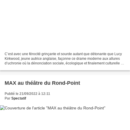
C’est avec une férocité grinçante et sourde autant que détonante que Lucy
Kirkwood, jeune autrice anglaise, façonne ce drame moderne aux allures
d’uchronie où la dénonciation sociale, écologique et finalement culturelle se
veut implacable et devient une...
MAX au théâtre du Rond-Point
Publié le 21/09/2022 à 12:11
Par
Spectatif