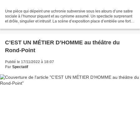
Une pièce qui dépeint une uchronie subversive sous les atours d’une satire
sociale à l’humour piquant et au cynisme assumé. Un spectacle surprenant
et drôle, singulier et intrusif. La scène d’exposition place d’emblée une forte
tension dans cet entretien...
C’EST UN MÉTIER D’HOMME au théâtre du
Rond-Point
Publié le 17/11/2022 à 18:07
Par
Spectatif