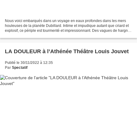
Nous voici embarqués dans un voyage en eaux profondes dans les mers
houleuses de la planète Dubillard. Intime et impudique autant que criard et
explosif, ce périple est tourmenté et impressionnant. Des vagues de hargne
et de colère, des jets d’angoisse,...
LA DOULEUR à l’Athénée Théâtre Louis Jouvet
Publié le 30/11/2022 à 12:35
Par
Spectatif