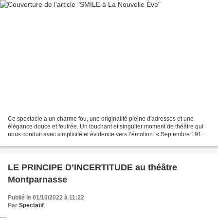
Ce spectacle a un charme fou, une originalité pleine d'adresses et une
élégance douce et feutrée. Un touchant et singulier moment de théâtre qui
nous conduit avec simplicité et évidence vers l’émotion. « Septembre 1910.
Un bar du nord de Londres. Un jeune...
LE PRINCIPE D’INCERTITUDE au théâtre
Montparnasse
Publié le 01/10/2022 à 11:22
Par
Spectatif