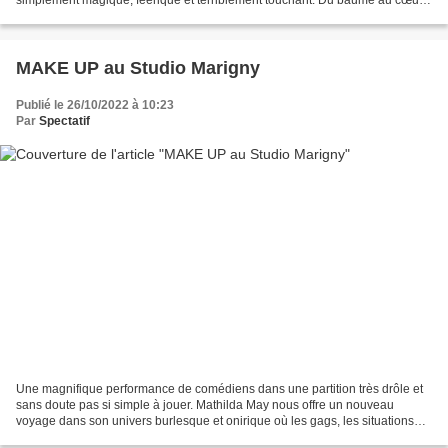
simplement magique, féérique et terriblement touchant. Du baume au cœur
et des étoiles dans les yeux tout le long......
MAKE UP au Studio Marigny
Publié le 26/10/2022 à 10:23
Par
Spectatif
Une magnifique performance de comédiens dans une partition très drôle et
sans doute pas si simple à jouer. Mathilda May nous offre un nouveau
voyage dans son univers burlesque et onirique où les gags, les situations
surprenantes et les instants suspendus...