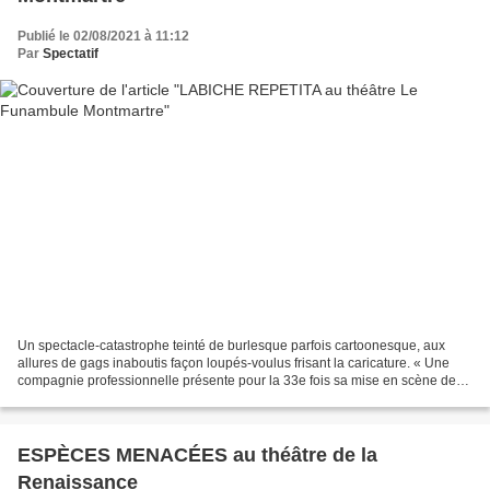
Publié le 02/08/2021 à 11:12
Par
Spectatif
Un spectacle-catastrophe teinté de burlesque parfois cartoonesque, aux
allures de gags inaboutis façon loupés-voulus frisant la caricature. « Une
compagnie professionnelle présente pour la 33e fois sa mise en scène de
La Main leste du grand vaudevilliste...
ESPÈCES MENACÉES au théâtre de la
Renaissance