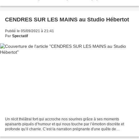
leurs certitudes, la rage des bourgeois...
CENDRES SUR LES MAINS au Studio Hébertot
Publié le 05/09/2021 à 21:41
Par
Spectatif
Un récit théâtral fort qui accroche nos sourires grâce à ses moments
apaisants piqués d’humour et qui nous touche par l’émotion discrète et
profonde qu’il charrie. C’est la narration prégnante d'une quête de
survivance, quête indispensable pour repenser...