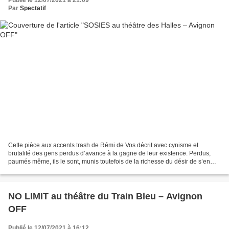
Publié le 12/07/2021 à 21:09
Par
Spectatif
Cette pièce aux accents trash de Rémi de Vos décrit avec cynisme et
brutalité des gens perdus d’avance à la gagne de leur existence. Perdus,
paumés même, ils le sont, munis toutefois de la richesse du désir de s’en
sortir et demeurant malheureux de cette...
NO LIMIT au théâtre du Train Bleu – Avignon
OFF
Publié le 12/07/2021 à 16:12