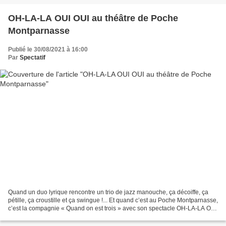
OH-LA-LA OUI OUI au théâtre de Poche
Montparnasse
Publié le 30/08/2021 à 16:00
Par
Spectatif
Quand un duo lyrique rencontre un trio de jazz manouche, ça décoiffe, ça
pétille, ça croustille et ça swingue !... Et quand c’est au Poche Montparnasse,
c’est la compagnie « Quand on est trois » avec son spectacle OH-LA-LA OUI
OUI qui fait le show ! Ce...