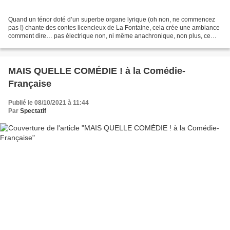
Quand un ténor doté d’un superbe organe lyrique (oh non, ne commencez
pas !) chante des contes licencieux de La Fontaine, cela crée une ambiance
comment dire… pas électrique non, ni même anachronique, non plus, ce
n’est pas ça du tout. Disons plutôt silencieuse...
MAIS QUELLE COMÉDIE ! à la Comédie-
Française
Publié le 08/10/2021 à 11:44
Par
Spectatif