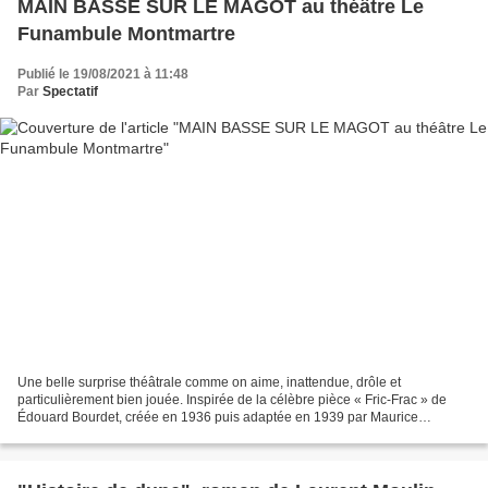
MAIN BASSE SUR LE MAGOT au théâtre Le
Funambule Montmartre
Publié le 19/08/2021 à 11:48
Par
Spectatif
Une belle surprise théâtrale comme on aime, inattendue, drôle et
particulièrement bien jouée. Inspirée de la célèbre pièce « Fric-Frac » de
Édouard Bourdet, créée en 1936 puis adaptée en 1939 par Maurice
Lhemann et Claude Autant-Lara pour le cinéma, «...