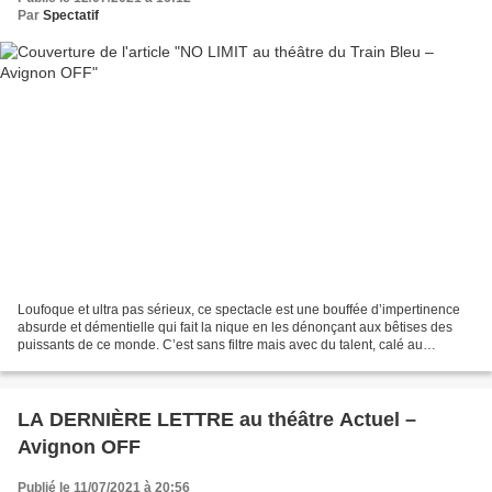
Par
Spectatif
Loufoque et ultra pas sérieux, ce spectacle est une bouffée d’impertinence
absurde et démentielle qui fait la nique en les dénonçant aux bêtises des
puissants de ce monde. C’est sans filtre mais avec du talent, calé au
cordeau et interprété sauvagement,...
LA DERNIÈRE LETTRE au théâtre Actuel –
Avignon OFF
Publié le 11/07/2021 à 20:56