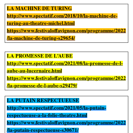
LA MACHINE DE TURING
http://www.spectatif.com/2018/10/la-machine-de-
turing-au-theatre-michel.html
https://www.festivaloffavignon.com/programme/2022
/la-machine-de-turing-s29654/
LA PROMESSE DE L’AUBE
http://www.spectatif.com/2021/08/la-promesse-de-l-
aube-au-lucernaire.html
https://www.festivaloffavignon.com/programme/2022
/la-promesse-de-l-aube-s29479/
LA PUTAIN RESPECTUEUSE
http://www.spectatif.com/2021/05/la-putain-
respectueuse-a-la-folie-theatre.html
https://www.festivaloffavignon.com/programme/2022
/la-putain-respectueuse-s30671/