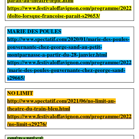
parait-au-theatre-lepic.html
https://www.festivaloffavignon.com/programme/2022
/dolto-lorsque-francoise-parait-s29653/
MARIE DES POULES
http://www.spectatif.com/2020/01/marie-des-poules-
gouvernante-chez-george-sand-au-petit-
montparnasse-a-partir-du-28-janvier.html
https://www.festivaloffavignon.com/programme/2022
/marie-des-poules-gouvernante-chez-george-sand-
s29665/
NO LIMIT
http://www.spectatif.com/2021/06/no-limit-au-
theatre-du-train-bleu.html
https://www.festivaloffavignon.com/programme/2022
/no-limit-s29276/