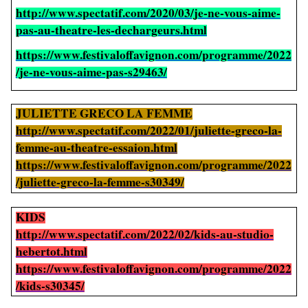
http://www.spectatif.com/2020/03/je-ne-vous-aime-
pas-au-theatre-les-dechargeurs.html
https://www.festivaloffavignon.com/programme/2022
/je-ne-vous-aime-pas-s29463/
JULIETTE GRECO LA FEMME
http://www.spectatif.com/2022/01/juliette-greco-la-
femme-au-theatre-essaion.html
https://www.festivaloffavignon.com/programme/2022
/juliette-greco-la-femme-s30349/
KIDS
http://www.spectatif.com/2022/02/kids-au-studio-
hebertot.html
https://www.festivaloffavignon.com/programme/2022
/kids-s30345/