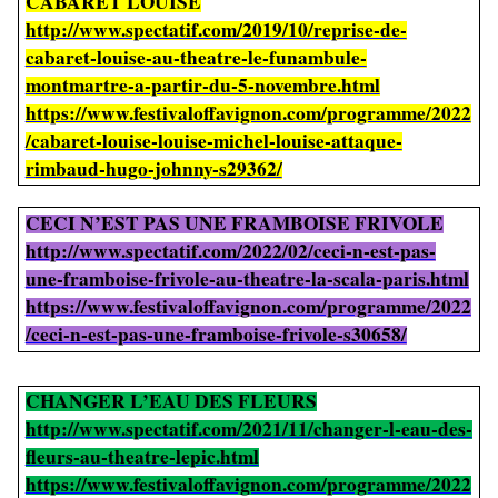
CABARET LOUISE
http://www.spectatif.com/2019/10/reprise-de-
cabaret-louise-au-theatre-le-funambule-
montmartre-a-partir-du-5-novembre.html
https://www.festivaloffavignon.com/programme/2022
/cabaret-louise-louise-michel-louise-attaque-
rimbaud-hugo-johnny-s29362/
CECI N’EST PAS UNE FRAMBOISE FRIVOLE
http://www.spectatif.com/2022/02/ceci-n-est-pas-
une-framboise-frivole-au-theatre-la-scala-paris.html
https://www.festivaloffavignon.com/programme/2022
/ceci-n-est-pas-une-framboise-frivole-s30658/
CHANGER L’EAU DES FLEURS
http://www.spectatif.com/2021/11/changer-l-eau-des-
fleurs-au-theatre-lepic.html
https://www.festivaloffavignon.com/programme/2022