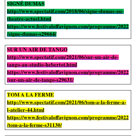
SIGNÉ DUMAS
http://www.spectatif.com/2018/06/signe-dumas-au-
theatre-actuel.html
https://www.festivaloffavignon.com/programme/2022
/signe-dumas-s29664/
SUR UN AIR DE TANGO
http://www.spectatif.com/2021/06/sur-un-air-de-
tango-au-studio-hebertot.html
https://www.festivaloffavignon.com/programme/2022
/sur-un-air-de-tango-s29631/
TOM A LA FERME
http://www.spectatif.com/2021/06/tom-a-la-ferme-a-
l-atelier-44.html
https://www.festivaloffavignon.com/programme/2022
/tom-a-la-ferme-s31130/