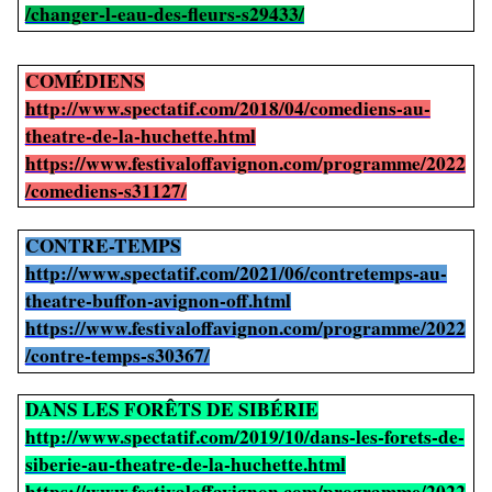
/changer-l-eau-des-fleurs-s29433/
COMÉDIENS
http://www.spectatif.com/2018/04/comediens-au-
theatre-de-la-huchette.html
https://www.festivaloffavignon.com/programme/2022
/comediens-s31127/
CONTRE-TEMPS
http://www.spectatif.com/2021/06/contretemps-au-
theatre-buffon-avignon-off.html
https://www.festivaloffavignon.com/programme/2022
/contre-temps-s30367/
DANS LES FORÊTS DE SIBÉRIE
http://www.spectatif.com/2019/10/dans-les-forets-de-
siberie-au-theatre-de-la-huchette.html
https://www.festivaloffavignon.com/programme/2022