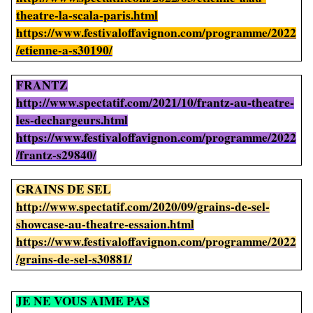
theatre-la-scala-paris.html
https://www.festivaloffavignon.com/programme/2022
/etienne-a-s30190/
FRANTZ
http://www.spectatif.com/2021/10/frantz-au-theatre-
les-dechargeurs.html
https://www.festivaloffavignon.com/programme/2022
/frantz-s29840/
GRAINS DE SEL
http://www.spectatif.com/2020/09/grains-de-sel-
showcase-au-theatre-essaion.html
https://www.festivaloffavignon.com/programme/2022
/grains-de-sel-s30881/
JE NE VOUS AIME PAS