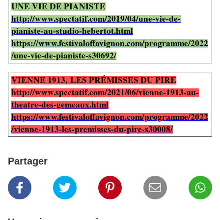
UNE VIE DE PIANISTE
http://www.spectatif.com/2019/04/une-vie-de-
pianiste-au-studio-hebertot.html
https://www.festivaloffavignon.com/programme/2022
/une-vie-de-pianiste-s30692/
VIENNE 1913, LES PRÉMISSES DU PIRE
http://www.spectatif.com/2021/06/vienne-1913-au-
theatre-des-gemeaux.html
https://www.festivaloffavignon.com/programme/2022
/vienne-1913-les-premisses-du-pire-s30008/
Partager