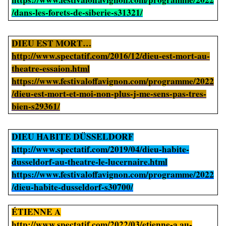
/dans-les-forets-de-siberie-s31321/
DIEU EST MORT…
http://www.spectatif.com/2016/12/dieu-est-mort-au-
theatre-essaion.html
https://www.festivaloffavignon.com/programme/2022
/dieu-est-mort-et-moi-non-plus-j-me-sens-pas-tres-
bien-s29361/
DIEU HABITE DÜSSELDORF
http://www.spectatif.com/2019/04/dieu-habite-
dusseldorf-au-theatre-le-lucernaire.html
https://www.festivaloffavignon.com/programme/2022
/dieu-habite-dusseldorf-s30700/
ÉTIENNE A
http://www.spectatif.com/2022/03/etienne-a.au-