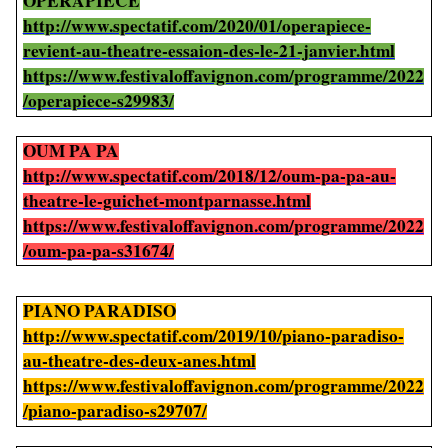
OPÉRAPIÉCÉ
http://www.spectatif.com/2020/01/operapiece-
revient-au-theatre-essaion-des-le-21-janvier.html
https://www.festivaloffavignon.com/programme/2022
/operapiece-s29983/
OUM PA PA
http://www.spectatif.com/2018/12/oum-pa-pa-au-
theatre-le-guichet-montparnasse.html
https://www.festivaloffavignon.com/programme/2022
/oum-pa-pa-s31674/
PIANO PARADISO
http://www.spectatif.com/2019/10/piano-paradiso-
au-theatre-des-deux-anes.html
https://www.festivaloffavignon.com/programme/2022
/piano-paradiso-s29707/