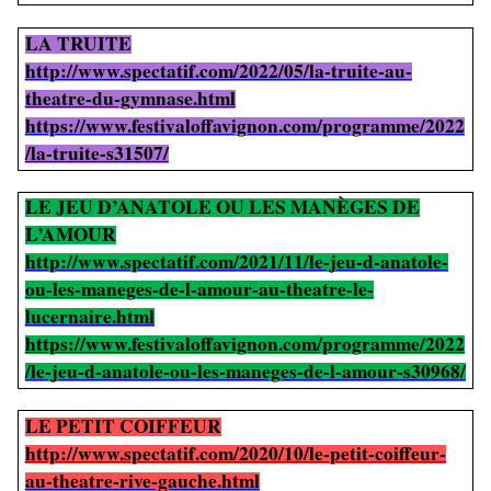
LA TRUITE
http://www.spectatif.com/2022/05/la-truite-au-
theatre-du-gymnase.html
https://www.festivaloffavignon.com/programme/2022
/la-truite-s31507/
LE JEU D’ANATOLE OU LES MANÈGES DE
L’AMOUR
http://www.spectatif.com/2021/11/le-jeu-d-anatole-
ou-les-maneges-de-l-amour-au-theatre-le-
lucernaire.html
https://www.festivaloffavignon.com/programme/2022
/le-jeu-d-anatole-ou-les-maneges-de-l-amour-s30968/
LE PETIT COIFFEUR
http://www.spectatif.com/2020/10/le-petit-coiffeur-
au-theatre-rive-gauche.html