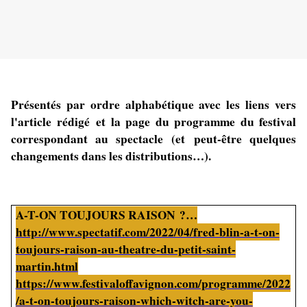
Présentés par ordre alphabétique avec les liens vers
l'article rédigé et la page du programme du festival
correspondant au spectacle (et peut-être quelques
changements dans les distributions…).
A-T-ON TOUJOURS RAISON ?…
http://www.spectatif.com/2022/04/fred-blin-a-t-on-
toujours-raison-au-theatre-du-petit-saint-
martin.html
https://www.festivaloffavignon.com/programme/2022
/a-t-on-toujours-raison-which-witch-are-you-